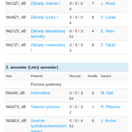
N412Z1_4B
Základy chémie I
2 / 3 / 0
7
J. Híveš
s
N428Z1_4B
Základy fyziky I
3 / 4 / 0
8
V. Lukeš
s
N421Z0_4B
Základy laboratórnej
0 / 0 / 3
4
E. Klein
techniky
kz
N427Z1_4B
Základy matematiky
2 / 4 / 0
8
Z. Takáč
I
s
2. semester (Letný semester)
Kód
Predmet
Rozsah
Kredity
Garant
Povinné predmety
N424I0_4B
Informatika
0 / 0 / 2
2
M. Gall
kz
N434T2_4B
Telesná výchova
0 / 2 / 0
1
R. Pělucha
z
N428U1_4B
Úvod do
0 / 0 / 4
6
J. Annus
fyzikálnochemických
kz
meraní