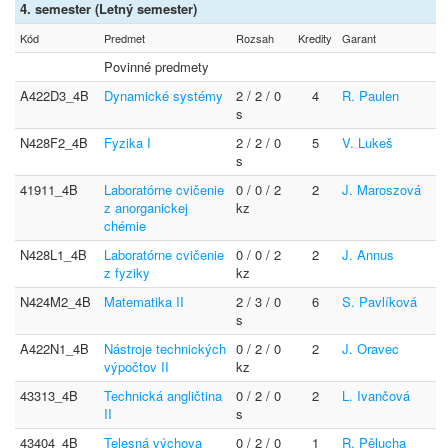
4. semester (Letný semester)
Kód
Predmet
Rozsah
Kredity
Garant
Povinné predmety
A422D3_4B
Dynamické systémy
2 / 2 / 0
4
R. Paulen
s
N428F2_4B
Fyzika I
2 / 2 / 0
5
V. Lukeš
s
41911_4B
Laboratórne cvičenie
0 / 0 / 2
2
J. Maroszová
z anorganickej
kz
chémie
N428L1_4B
Laboratórne cvičenie
0 / 0 / 2
2
J. Annus
z fyziky
kz
N424M2_4B
Matematika II
2 / 3 / 0
6
S. Pavlíková
s
A422N1_4B
Nástroje technických
0 / 2 / 0
2
J. Oravec
výpočtov II
kz
43313_4B
Technická angličtina
0 / 2 / 0
2
L. Ivančová
II
s
43404_4B
Telesná výchova
0 / 2 / 0
1
R. Pělucha