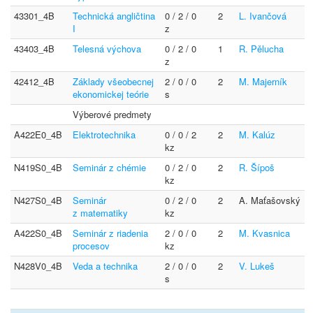
43301_4B
Technická angličtina
0 / 2 / 0
2
L. Ivančová
I
z
43403_4B
Telesná výchova
0 / 2 / 0
1
R. Pělucha
z
42412_4B
Základy všeobecnej
2 / 0 / 0
2
M. Majerník
ekonomickej teórie
s
Výberové predmety
A422E0_4B
Elektrotechnika
0 / 0 / 2
2
M. Kalúz
kz
N419S0_4B
Seminár z chémie
0 / 2 / 0
2
R. Šípoš
kz
N427S0_4B
Seminár
0 / 2 / 0
2
A. Maťašovský
z matematiky
kz
A422S0_4B
Seminár z riadenia
2 / 0 / 0
2
M. Kvasnica
procesov
kz
N428V0_4B
Veda a technika
2 / 0 / 0
2
V. Lukeš
s