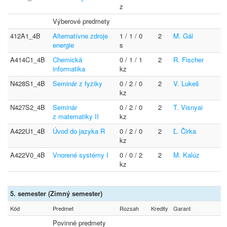
z
Výberové predmety
412A1_4B
Alternatívne zdroje
1 / 1 / 0
2
M. Gál
energie
s
A414C1_4B
Chemická
0 / 1 / 1
2
R. Fischer
informatika
kz
N428S1_4B
Seminár z fyziky
0 / 2 / 0
2
V. Lukeš
kz
N427S2_4B
Seminár
0 / 2 / 0
2
T. Visnyai
z matematiky II
kz
A422U1_4B
Úvod do jazyka R
0 / 2 / 0
2
Ľ. Čirka
kz
A422V0_4B
Vnorené systémy I
0 / 0 / 2
2
M. Kalúz
kz
5. semester (Zimný semester)
Kód
Predmet
Rozsah
Kredity
Garant
Povinné predmety