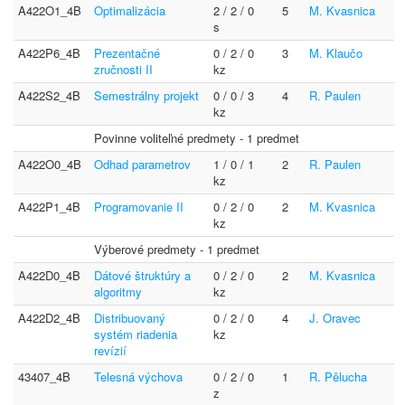
A422O1_4B
Optimalizácia
2 / 2 / 0
5
M. Kvasnica
s
A422P6_4B
Prezentačné
0 / 2 / 0
3
M. Klaučo
zručnosti II
kz
A422S2_4B
Semestrálny projekt
0 / 0 / 3
4
R. Paulen
kz
Povinne voliteľné predmety - 1 predmet
A422O0_4B
Odhad parametrov
1 / 0 / 1
2
R. Paulen
kz
A422P1_4B
Programovanie II
0 / 2 / 0
2
M. Kvasnica
kz
Výberové predmety - 1 predmet
A422D0_4B
Dátové štruktúry a
0 / 2 / 0
2
M. Kvasnica
algoritmy
kz
A422D2_4B
Distribuovaný
0 / 2 / 0
4
J. Oravec
systém riadenia
kz
revízií
43407_4B
Telesná výchova
0 / 2 / 0
1
R. Pělucha
z