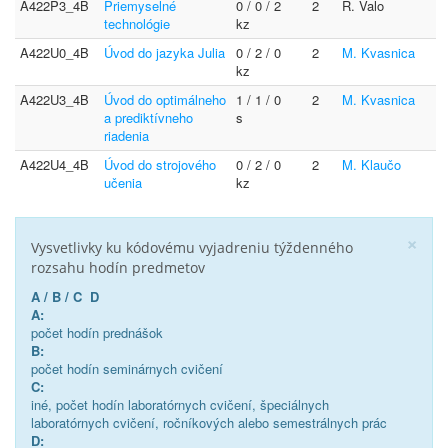
A422P3_4B
Priemyselné
0 / 0 / 2
2
R. Valo
technológie
kz
A422U0_4B
Úvod do jazyka Julia
0 / 2 / 0
2
M. Kvasnica
kz
A422U3_4B
Úvod do optimálneho
1 / 1 / 0
2
M. Kvasnica
a prediktívneho
s
riadenia
A422U4_4B
Úvod do strojového
0 / 2 / 0
2
M. Klaučo
učenia
kz
×
Vysvetlivky ku kódovému vyjadreniu týždenného
rozsahu hodín predmetov
A / B / C D
A:
počet hodín prednášok
B:
počet hodín seminárnych cvičení
C:
iné, počet hodín laboratórnych cvičení, špeciálnych
laboratórnych cvičení, ročníkových alebo semestrálnych prác
D: