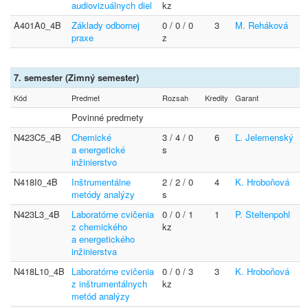
audiovizuálnych diel
kz
A401A0_4B
Základy odbornej
0 / 0 / 0
3
M. Reháková
praxe
z
7. semester (Zimný semester)
Kód
Predmet
Rozsah
Kredity
Garant
Povinné predmety
N423C5_4B
Chemické
3 / 4 / 0
6
Ľ. Jelemenský
a energetické
s
inžinierstvo
N418I0_4B
Inštrumentálne
2 / 2 / 0
4
K. Hroboňová
metódy analýzy
s
N423L3_4B
Laboratórne cvičenia
0 / 0 / 1
1
P. Steltenpohl
z chemického
kz
a energetického
inžinierstva
N418L10_4B
Laboratórne cvičenia
0 / 0 / 3
3
K. Hroboňová
z inštrumentálnych
kz
metód analýzy