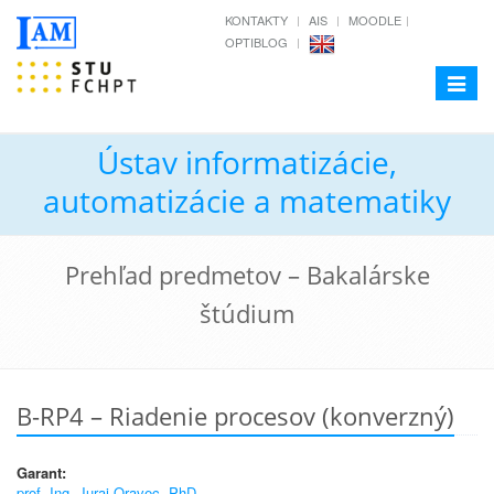
KONTAKTY
AIS
MOODLE
OPTIBLOG
Toggle
navigat
Ústav informatizácie,
automatizácie a matematiky
Prehľad predmetov – Bakalárske
štúdium
B-RP4 – Riadenie procesov (konverzný)
Garant:
prof. Ing. Juraj Oravec, PhD.