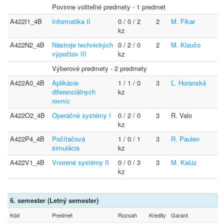
Povinne voliteľné predmety - 1 predmet
A422I1_4B
Informatika II
0 / 0 / 2
2
M. Fikar
kz
A422N2_4B
Nástroje technických
0 / 2 / 0
2
M. Klaučo
výpočtov III
kz
Výberové predmety - 2 predmety
A422A0_4B
Aplikácie
1 / 1 / 0
3
Ľ. Horanská
diferenciálnych
kz
rovníc
A422O2_4B
Operačné systémy I
0 / 2 / 0
3
R. Valo
kz
A422P4_4B
Počítačová
1 / 0 / 1
3
R. Paulen
simulácia
kz
A422V1_4B
Vnorené systémy II
0 / 0 / 3
3
M. Kalúz
kz
6. semester (Letný semester)
Kód
Predmet
Rozsah
Kredity
Garant