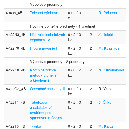
Výberové predmety
43406_4B
Telesná výchova
0 / 2 / 0
1
R. Pělucha
z
Povinne voliteľné predmety - 1 predmet
A422N3_4B
Nástroje technických
0 / 2 / 0
2
Z. Takáč
výpočtov IV
kz
A422P0_4B
Programovanie I
0 / 2 / 0
2
M. Kvasnica
kz
Výberové predmety - 2 predmety
A422K0_4B
Kombinatorické
0 / 0 / 2
2
N. Krivoňáková
metódy v chémii
kz
a biochémii
A422O3_4B
Operačné systémy II
0 / 2 / 0
2
R. Valo
kz
A422T1_4B
Tabuľkové
0 / 2 / 0
2
Ľ. Čirka
a databázové
kz
systémy pre
spracovanie údajov
A422T0_4B
Tvorba
0 / 2 / 0
2
M. Kalúz