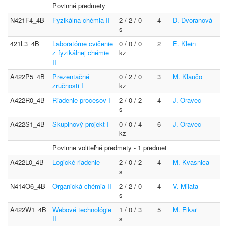
Povinné predmety
N421F4_4B
Fyzikálna chémia II
2 / 2 / 0
4
D. Dvoranová
s
421L3_4B
Laboratórne cvičenie
0 / 0 / 0
2
E. Klein
z fyzikálnej chémie
kz
II
A422P5_4B
Prezentačné
0 / 2 / 0
3
M. Klaučo
zručnosti I
kz
A422R0_4B
Riadenie procesov I
2 / 0 / 2
4
J. Oravec
s
A422S1_4B
Skupinový projekt I
0 / 0 / 4
6
J. Oravec
kz
Povinne voliteľné predmety - 1 predmet
A422L0_4B
Logické riadenie
2 / 0 / 2
4
M. Kvasnica
s
N414O6_4B
Organická chémia II
2 / 2 / 0
4
V. Milata
s
A422W1_4B
Webové technológie
1 / 0 / 3
5
M. Fikar
II
s