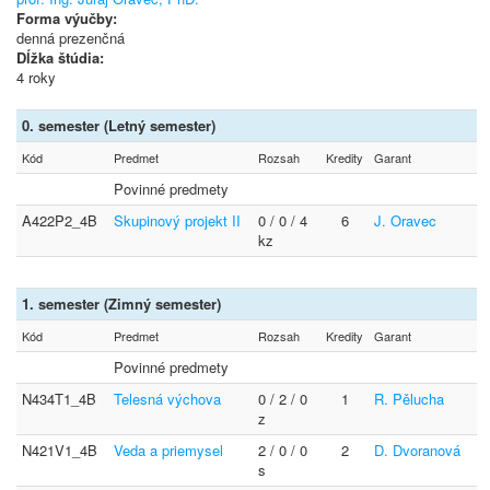
Forma výučby:
denná prezenčná
Dĺžka štúdia:
4 roky
0. semester (Letný semester)
Kód
Predmet
Rozsah
Kredity
Garant
Povinné predmety
A422P2_4B
Skupinový projekt II
0 / 0 / 4
6
J. Oravec
kz
1. semester (Zimný semester)
Kód
Predmet
Rozsah
Kredity
Garant
Povinné predmety
N434T1_4B
Telesná výchova
0 / 2 / 0
1
R. Pělucha
z
N421V1_4B
Veda a priemysel
2 / 0 / 0
2
D. Dvoranová
s