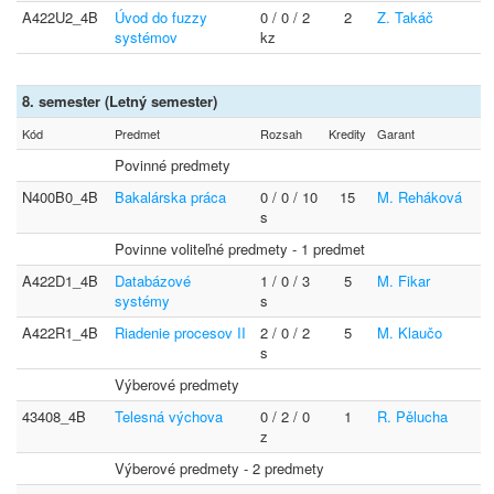
A422U2_4B
Úvod do fuzzy
0 / 0 / 2
2
Z. Takáč
systémov
kz
8. semester (Letný semester)
Kód
Predmet
Rozsah
Kredity
Garant
Povinné predmety
N400B0_4B
Bakalárska práca
0 / 0 / 10
15
M. Reháková
s
Povinne voliteľné predmety - 1 predmet
A422D1_4B
Databázové
1 / 0 / 3
5
M. Fikar
systémy
s
A422R1_4B
Riadenie procesov II
2 / 0 / 2
5
M. Klaučo
s
Výberové predmety
43408_4B
Telesná výchova
0 / 2 / 0
1
R. Pělucha
z
Výberové predmety - 2 predmety