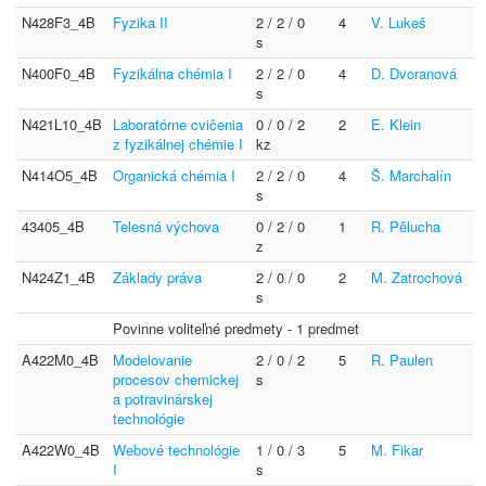
N428F3_4B
Fyzika II
2 / 2 / 0
4
V. Lukeš
s
N400F0_4B
Fyzikálna chémia I
2 / 2 / 0
4
D. Dvoranová
s
N421L10_4B
Laboratórne cvičenia
0 / 0 / 2
2
E. Klein
z fyzikálnej chémie I
kz
N414O5_4B
Organická chémia I
2 / 2 / 0
4
Š. Marchalín
s
43405_4B
Telesná výchova
0 / 2 / 0
1
R. Pělucha
z
N424Z1_4B
Základy práva
2 / 0 / 0
2
M. Zatrochová
s
Povinne voliteľné predmety - 1 predmet
A422M0_4B
Modelovanie
2 / 0 / 2
5
R. Paulen
procesov chemickej
s
a potravinárskej
technológie
A422W0_4B
Webové technológie
1 / 0 / 3
5
M. Fikar
I
s