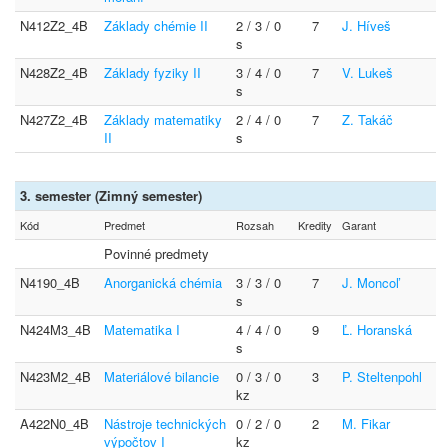
N412Z2_4B
Základy chémie II
2 / 3 / 0
7
J. Híveš
s
N428Z2_4B
Základy fyziky II
3 / 4 / 0
7
V. Lukeš
s
N427Z2_4B
Základy matematiky
2 / 4 / 0
7
Z. Takáč
II
s
3. semester (Zimný semester)
Kód
Predmet
Rozsah
Kredity
Garant
Povinné predmety
N4190_4B
Anorganická chémia
3 / 3 / 0
7
J. Moncoľ
s
N424M3_4B
Matematika I
4 / 4 / 0
9
Ľ. Horanská
s
N423M2_4B
Materiálové bilancie
0 / 3 / 0
3
P. Steltenpohl
kz
A422N0_4B
Nástroje technických
0 / 2 / 0
2
M. Fikar
výpočtov I
kz