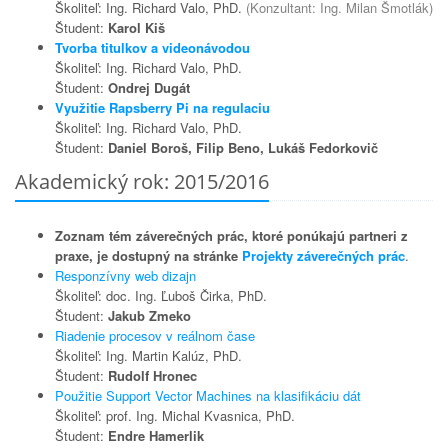
Školiteľ: Ing. Richard Valo, PhD.
(Konzultant: Ing. Milan Šmotlák)
Študent:
Karol Kiš
Tvorba titulkov a videonávodou
Školiteľ: Ing. Richard Valo, PhD.
Študent:
Ondrej Dugát
Využitie Rapsberry Pi na regulaciu
Školiteľ: Ing. Richard Valo, PhD.
Študent:
Daniel Boroš, Filip Beno, Lukáš Fedorkovič
Akademický rok: 2015/2016
Zoznam tém záverečných prác, ktoré ponúkajú partneri z
praxe, je dostupný na stránke
Projekty záverečných prác
.
Responzívny web dizajn
Školiteľ: doc. Ing. Ľuboš Čirka, PhD.
Študent:
Jakub Zmeko
Riadenie procesov v reálnom čase
Školiteľ: Ing. Martin Kalúz, PhD.
Študent:
Rudolf Hronec
Použitie Support Vector Machines na klasifikáciu dát
Školiteľ: prof. Ing. Michal Kvasnica, PhD.
Študent:
Endre Hamerlik