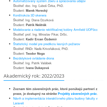
Automatizovaný systém zberu a spracovania údajov
Školiteľ: doc. Ing. Ľuboš Čirka, PhD.
Študent:
Marek Horecký
Konštrukcia 3D skenera
Školiteľ: Ing. Diana Dzurková
Študent:
Patrik Neštrák
Modelovanie a riadenie rektifikačnej kolóny Armfield UOP3cc
Školiteľ: prof. Ing. Miroslav Fikar, DrSc.
Študent:
Kadir Ercan Özdemir
Štatistický model pre predikciu lesných požiarov
Školiteľ: RNDr. Naďa Krivoňáková, PhD.
Študent:
Teodor Noga
Bezdotykové ovládanie drona
Školiteľ: Ing. Patrik Valábek
Študent:
Ivana Dukayová
Akademický rok: 2022/2023
Zoznam tém záverečných prác, ktoré ponúkajú partneri z
praxe, je dostupný na stránke
Projekty záverečných prác
.
Návrh a implementácia interaktívneho plánu budovy fakulty v
Laraveli