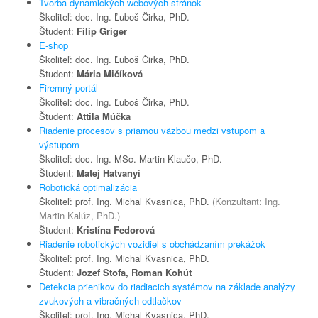
Tvorba dynamických webových stránok
Školiteľ: doc. Ing. Ľuboš Čirka, PhD.
Študent:
Filip Griger
E-shop
Školiteľ: doc. Ing. Ľuboš Čirka, PhD.
Študent:
Mária Mičíková
Firemný portál
Školiteľ: doc. Ing. Ľuboš Čirka, PhD.
Študent:
Attila Múčka
Riadenie procesov s priamou väzbou medzi vstupom a
výstupom
Školiteľ: doc. Ing. MSc. Martin Klaučo, PhD.
Študent:
Matej Hatvanyi
Robotická optimalizácia
Školiteľ: prof. Ing. Michal Kvasnica, PhD.
(Konzultant: Ing.
Martin Kalúz, PhD.)
Študent:
Kristína Fedorová
Riadenie robotických vozidiel s obchádzaním prekážok
Školiteľ: prof. Ing. Michal Kvasnica, PhD.
Študent:
Jozef Štofa, Roman Kohút
Detekcia prienikov do riadiacich systémov na základe analýzy
zvukových a vibračných odtlačkov
Školiteľ: prof. Ing. Michal Kvasnica, PhD.