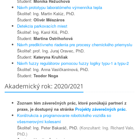
Študent:
Monika Řežuchová
Návrh prototypu laboratórneho výmenníka tepla
Školiteľ: Ing. Martin Kalúz, PhD.
Študent:
Olivér Mészáros
Detekcia parkovacích miest
Školiteľ: Ing. Karol Kiš, PhD.
Študent:
Martina Ostrihoňová
Návrh prediktívneho riadenia pre procesy chemického priemyslu
Školiteľ: prof. Ing. Juraj Oravec, PhD.
Študent:
Kateryna Kruhliak
Návrh fuzzy regulátorov pomocou fuzzy logiky typu-1 a typu-2
Školiteľ: Ing. Anna Vasičkaninová, PhD.
Študent:
Teodor Noga
Akademický rok: 2020/2021
Zoznam tém záverečných prác, ktoré ponúkajú partneri z
praxe, je dostupný na stránke
Projekty záverečných prác
.
Konštrukcia a programovanie robotického vozidla so
všesmerovými kolesami
Školiteľ: Ing. Peter Bakaráč, PhD.
(Konzultant: Ing. Richard Valo,
PhD.)