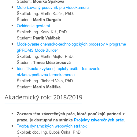
Študent:
Monika Špaková
Motorizovaný posuvník pre videokameru
Školiteľ: Ing. Martin Kalúz, PhD.
Študent:
Martin Durgala
Ovládanie gestami
Školiteľ: Ing. Karol Kiš, PhD.
Študent:
Patrik Valábek
Modelovanie chemicko-technologických procesov v programe
gPROMS ModelBuilder
Školiteľ: Ing. Martin Mojto, PhD.
Študent:
Tímea Mészárosová
Identifikácia zvýšenej teploty osôb - testovanie
nizkorozpočtovou termokamerou
Školiteľ: Ing. Richard Valo, PhD.
Študent:
Martin Meliška
Akademický rok: 2018/2019
Zoznam tém záverečných prác, ktoré ponúkajú partneri z
praxe, je dostupný na stránke
Projekty záverečných prác
.
Tvorba dynamických webových stránok
Školiteľ: doc. Ing. Ľuboš Čirka, PhD.