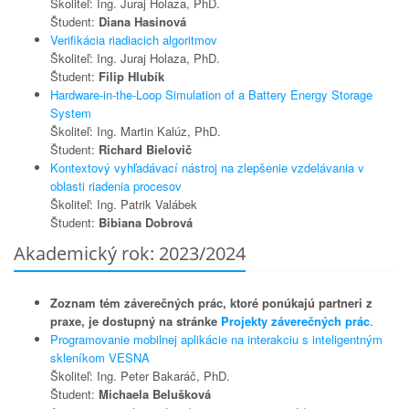
Školiteľ: Ing. Juraj Holaza, PhD.
Študent:
Diana Hasinová
Verifikácia riadiacich algoritmov
Školiteľ: Ing. Juraj Holaza, PhD.
Študent:
Filip Hlubík
Hardware-in-the-Loop Simulation of a Battery Energy Storage
System
Školiteľ: Ing. Martin Kalúz, PhD.
Študent:
Richard Bielovič
Kontextový vyhľadávací nástroj na zlepšenie vzdelávania v
oblasti riadenia procesov
Školiteľ: Ing. Patrik Valábek
Študent:
Bibiana Dobrová
Akademický rok: 2023/2024
Zoznam tém záverečných prác, ktoré ponúkajú partneri z
praxe, je dostupný na stránke
Projekty záverečných prác
.
Programovanie mobilnej aplikácie na interakciu s inteligentným
skleníkom VESNA
Školiteľ: Ing. Peter Bakaráč, PhD.
Študent:
Michaela Belušková