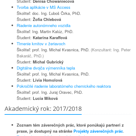
Študent:
Denisa Chowaniecová
Tvorba aplikácie v MS Access
Školiteľ: doc. Ing. Ľuboš Čirka, PhD.
Študent:
Žofia Chlebová
Riadenie autonómneho vozidla
Školiteľ: Ing. Martin Kalúz, PhD.
Študent:
Katarína Karaffová
Tlmenie kmitov v žeriavoch
Školiteľ: prof. Ing. Michal Kvasnica, PhD.
(Konzultant: Ing. Peter
Bakaráč, PhD.)
Študent:
Michal Gubrický
Digitálne dvojča výmenníka tepla
Školiteľ: prof. Ing. Michal Kvasnica, PhD.
Študent:
Lívia Homolová
Pokročilé riadenie laboratórneho chemického reaktora
Školiteľ: prof. Ing. Juraj Oravec, PhD.
Študent:
Lucia Míková
Akademický rok: 2017/2018
Zoznam tém záverečných prác, ktoré ponúkajú partneri z
praxe, je dostupný na stránke
Projekty záverečných prác
.