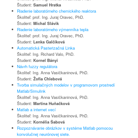
Študent:
Samuel Hrstka
Riadenie laboratórneho chemického reaktora
Školiteľ: prof. Ing. Juraj Oravec, PhD.
Študent:
Michal Slávik
Riadenie laboratórneho výmenníka tepla
Školiteľ: prof. Ing. Juraj Oravec, PhD.
Študent:
Lenka Galčíková
Automatická Pasterizačná Linka
Školiteľ: Ing. Richard Valo, PhD.
Študent:
Kornel Bányi
Návrh fuzzy regulátora
Školiteľ: Ing. Anna Vasičkaninová, PhD.
Študent:
Žofia Chlebová
Tvorba simulačných modelov v programovom prostredí
Matlab/Simulink
Školiteľ: Ing. Anna Vasičkaninová, PhD.
Študent:
Martina Huňačková
Matlab a internet vecí
Školiteľ: Ing. Anna Vasičkaninová, PhD.
Študent:
Kornélia Šabová
Rozpoznávanie obrázkov v systéme Matlab pomocou
konvolučnej neurónovej siete.