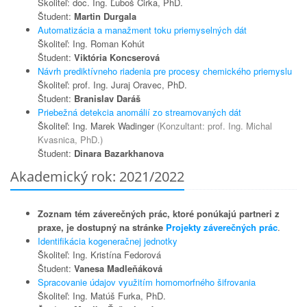
Školiteľ: doc. Ing. Ľuboš Čirka, PhD.
Študent:
Martin Durgala
Automatizácia a manažment toku priemyselných dát
Školiteľ: Ing. Roman Kohút
Študent:
Viktória Koncserová
Návrh prediktívneho riadenia pre procesy chemického priemyslu
Školiteľ: prof. Ing. Juraj Oravec, PhD.
Študent:
Branislav Daráš
Priebežná detekcia anomálií zo streamovaných dát
Školiteľ: Ing. Marek Wadinger
(Konzultant: prof. Ing. Michal
Kvasnica, PhD.)
Študent:
Dinara Bazarkhanova
Akademický rok: 2021/2022
Zoznam tém záverečných prác, ktoré ponúkajú partneri z
praxe, je dostupný na stránke
Projekty záverečných prác
.
Identifikácia kogeneračnej jednotky
Školiteľ: Ing. Kristína Fedorová
Študent:
Vanesa Madleňáková
Spracovanie údajov využitím homomorfného šifrovania
Školiteľ: Ing. Matúš Furka, PhD.