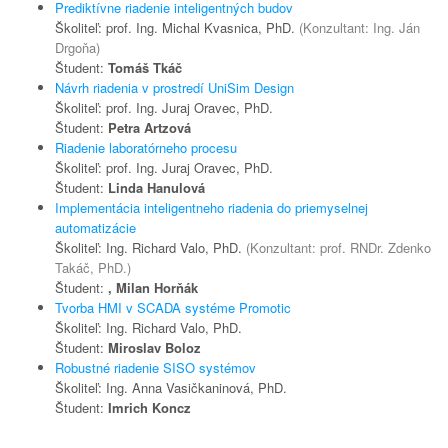
Prediktívne riadenie inteligentných budov
Školiteľ: prof. Ing. Michal Kvasnica, PhD.
(Konzultant: Ing. Ján
Drgoňa)
Študent:
Tomáš Tkáč
Návrh riadenia v prostredí UniSim Design
Školiteľ: prof. Ing. Juraj Oravec, PhD.
Študent:
Petra Artzová
Riadenie laboratórneho procesu
Školiteľ: prof. Ing. Juraj Oravec, PhD.
Študent:
Linda Hanulová
Implementácia inteligentneho riadenia do priemyselnej
automatizácie
Školiteľ: Ing. Richard Valo, PhD.
(Konzultant: prof. RNDr. Zdenko
Takáč, PhD.)
Študent:
, Milan Horňák
Tvorba HMI v SCADA systéme Promotic
Školiteľ: Ing. Richard Valo, PhD.
Študent:
Miroslav Boloz
Robustné riadenie SISO systémov
Školiteľ: Ing. Anna Vasičkaninová, PhD.
Študent:
Imrich Koncz