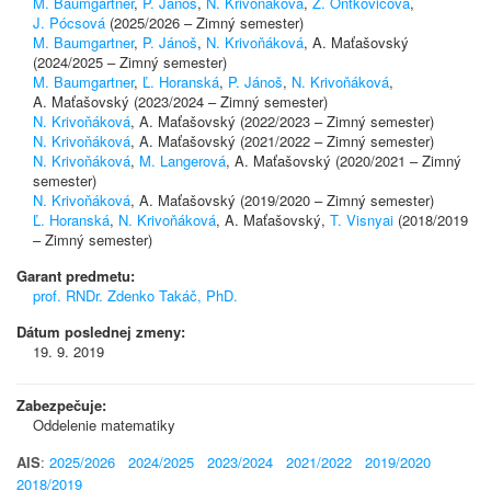
M. Baumgartner
,
P. Jánoš
,
N. Krivoňáková
,
Z. Ontkovičová
,
J. Pócsová
(2025/2026 – Zimný semester)
M. Baumgartner
,
P. Jánoš
,
N. Krivoňáková
, A. Maťašovský
(2024/2025 – Zimný semester)
M. Baumgartner
,
Ľ. Horanská
,
P. Jánoš
,
N. Krivoňáková
,
A. Maťašovský (2023/2024 – Zimný semester)
N. Krivoňáková
, A. Maťašovský (2022/2023 – Zimný semester)
N. Krivoňáková
, A. Maťašovský (2021/2022 – Zimný semester)
N. Krivoňáková
,
M. Langerová
, A. Maťašovský (2020/2021 – Zimný
semester)
N. Krivoňáková
, A. Maťašovský (2019/2020 – Zimný semester)
Ľ. Horanská
,
N. Krivoňáková
, A. Maťašovský,
T. Visnyai
(2018/2019
– Zimný semester)
Garant predmetu:
prof. RNDr. Zdenko Takáč, PhD.
Dátum poslednej zmeny:
19. 9. 2019
Zabezpečuje:
Oddelenie matematiky
AIS
:
2025/2026
2024/2025
2023/2024
2021/2022
2019/2020
2018/2019