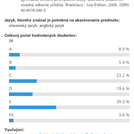
stredné odborné učilištia. Bratislava : Iura Edition, 2005. ISBN
80-8078-046-3.
Jazyk, ktorého znalosť je potrebná na absolvovanie predmetu:
slovenský jazyk, anglický jazyk
Celkový počet hodnotených študentov:
56
A
8.9 %
B
5.4 %
C
23.2 %
D
19.6 %
E
39.3 %
FX
3.6 %
Vyučujúci: