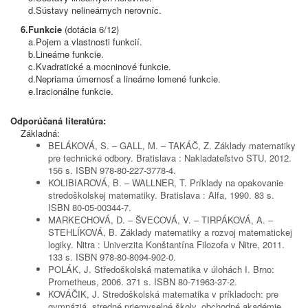
d.
Sústavy nelineárnych nerovníc.
6.
Funkcie
(dotácia 6/12)
a.
Pojem a vlastnosti funkcií.
b.
Lineárne funkcie.
c.
Kvadratické a mocninové funkcie.
d.
Nepriama úmernosť a lineárne lomené funkcie.
e.
Iracionálne funkcie.
Odporúčaná literatúra:
Základná:
BELÁKOVÁ, S. – GALL, M. – TAKÁČ, Z. Základy matematiky
pre technické odbory. Bratislava : Nakladateľstvo STU, 2012.
156 s. ISBN 978-80-227-3778-4.
KOLIBIAROVÁ, B. – WALLNER, T. Príklady na opakovanie
stredoškolskej matematiky. Bratislava : Alfa, 1990. 83 s.
ISBN 80-05-00344-7.
MARKECHOVÁ, D. – ŠVECOVÁ, V. – TIRPÁKOVÁ, A. –
STEHLÍKOVÁ, B. Základy matematiky a rozvoj matematickej
logiky. Nitra : Univerzita Konštantína Filozofa v Nitre, 2011.
133 s. ISBN 978-80-8094-902-0.
POLÁK, J. Středoškolská matematika v úlohách I. Brno:
Prometheus, 2006. 371 s. ISBN 80-71963-37-2.
KOVÁČIK, J. Stredoškolská matematika v príkladoch: pre
gymnáziá, stredné priemyselné školy, obchodné akadémie,