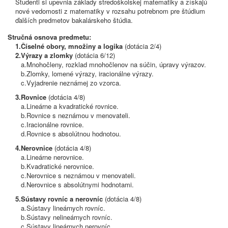
Študenti si upevnia základy stredoškolskej matematiky a získajú
nové vedomosti z matematiky v rozsahu potrebnom pre štúdium
ďalších predmetov bakalárskeho štúdia.
Stručná osnova predmetu:
1.
Číselné obory, množiny a logika
(dotácia 2/4)
2.
Výrazy a zlomky
(dotácia 6/12)
a.
Mnohočleny, rozklad mnohočlenov na súčin, úpravy výrazov.
b.
Zlomky, lomené výrazy, iracionálne výrazy.
c.
Vyjadrenie neznámej zo vzorca.
3.
Rovnice
(dotácia 4/8)
a.
Lineárne a kvadratické rovnice.
b.
Rovnice s neznámou v menovateli.
c.
Iracionálne rovnice.
d.
Rovnice s absolútnou hodnotou.
4.
Nerovnice
(dotácia 4/8)
a.
Lineárne nerovnice.
b.
Kvadratické nerovnice.
c.
Nerovnice s neznámou v menovateli.
d.
Nerovnice s absolútnymi hodnotami.
5.
Sústavy rovníc a nerovníc
(dotácia 4/8)
a.
Sústavy lineárnych rovníc.
b.
Sústavy nelineárnych rovníc.
c.
Sústavy lineárnych nerovníc.