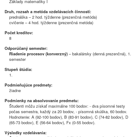
Základy matematiky I
Druh, rozsah a metóda vzdelávacích činností:
prednáška – 2 hod. týždenne (prezenčná metóda)
cvičenie – 4 hod. týždenne (prezenčná metóda)
Počet kreditov:
8
Odporúčaný semester:
Riadenie procesov (konverzný)
– bakalársky (denná prezenčná), 1.
semester
Stupeň štúdia:
1.
Podmieňujúce predmety:
žiadne
Podmienky na absolvovanie predmetu:
Študenti môžu získať maximálne 100 bodov: - dva písomné testy
počas semestra, každý za 20 bodov, - písomná skúška, 60 bodov.
Hodnotenie: A (92-100 bodov), B (83-91 bodov), C (74-82 bodov), D
(65-73 bodov), E (56-64 bodov), Fx (0-55 bodov).
Výsledky vzdelávania: