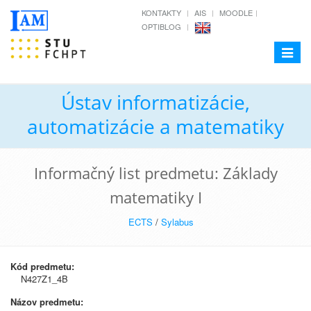
KONTAKTY
AIS
MOODLE
OPTIBLOG
Toggle
navigat
Ústav informatizácie,
automatizácie a matematiky
Informačný list predmetu: Základy
matematiky I
ECTS
/
Sylabus
Kód predmetu:
N427Z1_4B
Názov predmetu: