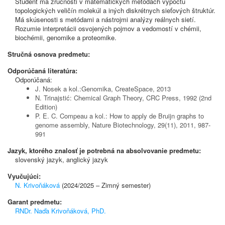
Študent má zručnosti v matematických metódach výpočtu
topologických veličín molekúl a iných diskrétnych sieťových štruktúr.
Má skúsenosti s metódami a nástrojmi analýzy reálnych sietí.
Rozumie interpretácii osvojených pojmov a vedomostí v chémii,
biochémii, genomike a proteomike.
Stručná osnova predmetu:
Odporúčaná literatúra:
Odporúčaná:
J. Nosek a kol.:Genomika, CreateSpace, 2013
N. Trinajstić: Chemical Graph Theory, CRC Press, 1992 (2nd
Edition)
P. E. C. Compeau a kol.: How to apply de Bruijn graphs to
genome assembly, Nature Biotechnology, 29(11), 2011, 987-
991
Jazyk, ktorého znalosť je potrebná na absolvovanie predmetu:
slovenský jazyk, anglický jazyk
Vyučujúci:
N. Krivoňáková
(2024/2025 – Zimný semester)
Garant predmetu:
RNDr. Naďa Krivoňáková, PhD.