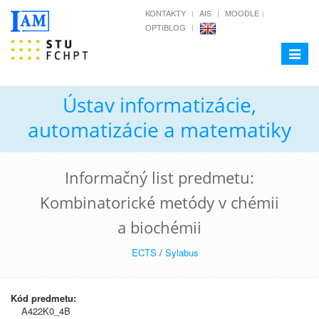
KONTAKTY
AIS
MOODLE
OPTIBLOG
Toggle
navigat
Ústav informatizácie,
automatizácie a matematiky
Informačný list predmetu:
Kombinatorické metódy v chémii
a biochémii
ECTS
/
Sylabus
Kód predmetu:
A422K0_4B