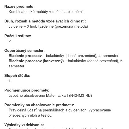
Názov predmetu:
Kombinatorické metódy v chémii a biochémii
Druh, rozsah a metóda vzdelávacích činností:
cvičenie – 0 hod. týždenne (prezenčná metóda)
Počet kreditov:
2
Odporúčaný semester:
Riadenie procesov
– bakalársky (denná prezenčná), 4. semester
Riadenie procesov (konverzný)
– bakalársky (denná prezenčná), 6.
semester
Stupeň štúdia:
1.
Podmieňujúce predmety:
úspešne absolvované Matematika I (N424M3_4B)
Podmienky na absolvovanie predmetu:
Pravidelná účasť na prednáškach a cvičeniach, vypracovanie
priebežných úloh a testov.
Výsledky vzdelávania: