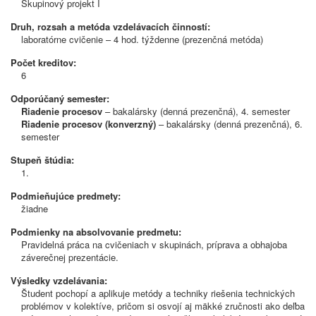
Skupinový projekt I
Druh, rozsah a metóda vzdelávacích činností:
laboratórne cvičenie – 4 hod. týždenne (prezenčná metóda)
Počet kreditov:
6
Odporúčaný semester:
Riadenie procesov
– bakalársky (denná prezenčná), 4. semester
Riadenie procesov (konverzný)
– bakalársky (denná prezenčná), 6.
semester
Stupeň štúdia:
1.
Podmieňujúce predmety:
žiadne
Podmienky na absolvovanie predmetu:
Pravidelná práca na cvičeniach v skupinách, príprava a obhajoba
záverečnej prezentácie.
Výsledky vzdelávania:
Študent pochopí a aplikuje metódy a techniky riešenia technických
problémov v kolektíve, pričom si osvojí aj mäkké zručnosti ako deľba