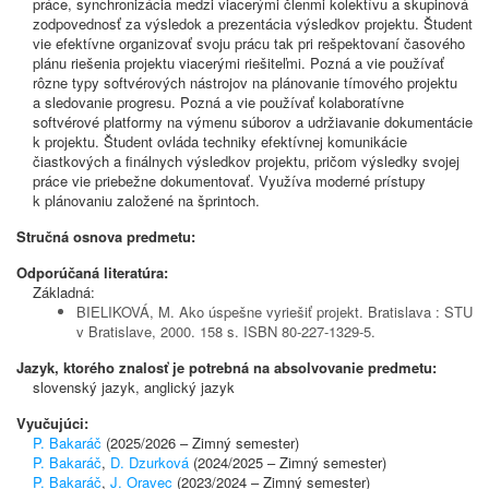
práce, synchronizácia medzi viacerými členmi kolektívu a skupinová
zodpovednosť za výsledok a prezentácia výsledkov projektu. Študent
vie efektívne organizovať svoju prácu tak pri rešpektovaní časového
plánu riešenia projektu viacerými riešiteľmi. Pozná a vie používať
rôzne typy softvérových nástrojov na plánovanie tímového projektu
a sledovanie progresu. Pozná a vie používať kolaboratívne
softvérové platformy na výmenu súborov a udržiavanie dokumentácie
k projektu. Študent ovláda techniky efektívnej komunikácie
čiastkových a finálnych výsledkov projektu, pričom výsledky svojej
práce vie priebežne dokumentovať. Využíva moderné prístupy
k plánovaniu založené na šprintoch.
Stručná osnova predmetu:
Odporúčaná literatúra:
Základná:
BIELIKOVÁ, M. Ako úspešne vyriešiť projekt. Bratislava : STU
v Bratislave, 2000. 158 s. ISBN 80-227-1329-5.
Jazyk, ktorého znalosť je potrebná na absolvovanie predmetu:
slovenský jazyk, anglický jazyk
Vyučujúci:
P. Bakaráč
(2025/2026 – Zimný semester)
P. Bakaráč
,
D. Dzurková
(2024/2025 – Zimný semester)
P. Bakaráč
,
J. Oravec
(2023/2024 – Zimný semester)