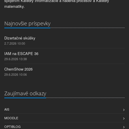
spojením Katedry informatizácie a riadenia procesov a Katedry
matematiky.
Najnovšie príspevky
Dizertačné skúšky
2.7.2026 10:00
IAM na ESCAPE 36
29.6.2026 13:38
ChemShow 2026
29.6.2026 10:06
Zaujímavé odkazy
AIS
MOODLE
OPTIBLOG