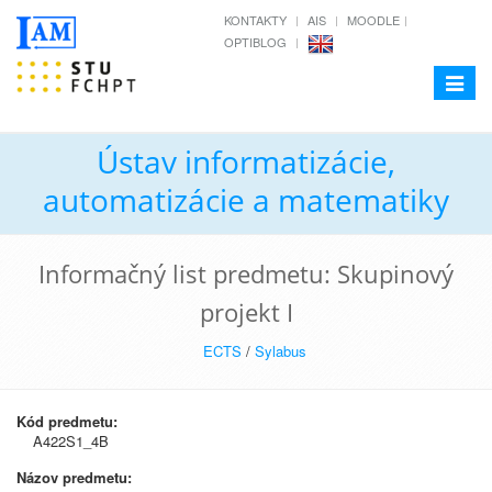
KONTAKTY
AIS
MOODLE
OPTIBLOG
Toggle
navigat
Ústav informatizácie,
automatizácie a matematiky
Informačný list predmetu: Skupinový
projekt I
ECTS
/
Sylabus
Kód predmetu:
A422S1_4B
Názov predmetu: