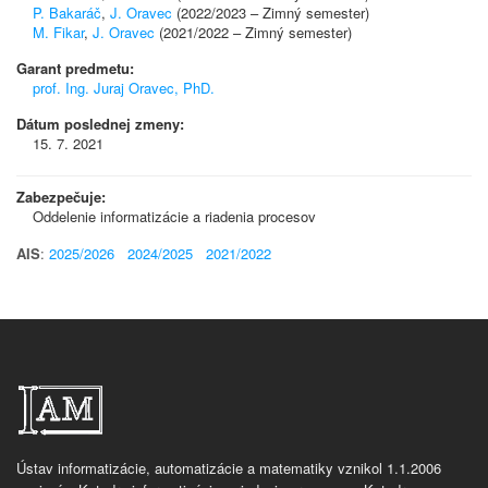
P. Bakaráč
,
J. Oravec
(2022/2023 – Zimný semester)
M. Fikar
,
J. Oravec
(2021/2022 – Zimný semester)
Garant predmetu:
prof. Ing. Juraj Oravec, PhD.
Dátum poslednej zmeny:
15. 7. 2021
Zabezpečuje:
Oddelenie informatizácie a riadenia procesov
AIS
:
2025/2026
2024/2025
2021/2022
Ústav informatizácie, automatizácie a matematiky vznikol 1.1.2006