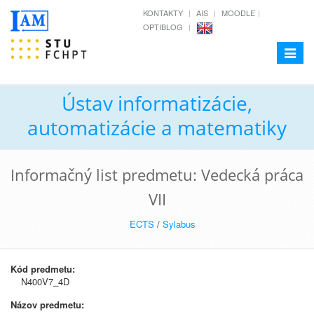
KONTAKTY
AIS
MOODLE
OPTIBLOG
Toggle
navigat
Ústav informatizácie,
automatizácie a matematiky
Informačný list predmetu: Vedecká práca
VII
ECTS
/
Sylabus
Kód predmetu:
N400V7_4D
Názov predmetu: