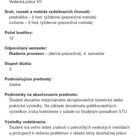
Vedecká práca VII
Druh, rozsah a metóda vzdelávacích činností:
prednáška – 0 hod. týždenne (prezenčná metóda)
cvičenie – 0 hod. týždenne (prezenčná metóda)
Počet kreditov:
12
Odporúčaný semester:
Riadenie procesov
– (denná prezenčná), 4. semester
Stupeň štúdia:
3.
Podmieňujúce predmety:
žiadne
Podmienky na absolvovanie predmetu:
Študent dosiahne medzinárodne akceptovateľné teoretické alebo
praktické výsledky. Na základe dosiahnutia publikovateľných
výsledkov získa hodnotenie v súlade so študijným poriadkom STU.
Výsledky vzdelávania:
Študent má veľmi dobré znalosti o pokročilých vedeckých metódach
a prístupoch k riešeniu problémov v oblasti témy dizertačnej práce.