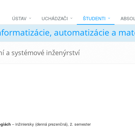
ÚSTAV
UCHÁDZAČI
ŠTUDENTI
ABSOL
nformatizácie, automatizácie a ma
ní a systémové inženýrství
ógiách
– inžiniersky (denná prezenčná), 2. semester