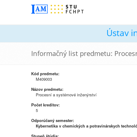
Ústav i
Informačný list predmetu: Proces
Kód predmetu:
M409003
Názov predmetu:
Procesní a systémové inženýrství
Počet kreditov:
5
Odporúčaný semester:
Kybernetika v chemických a potravinárskych technol
Stupeň štúdia: