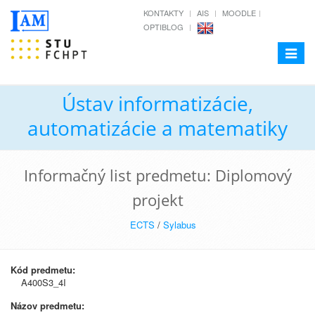
KONTAKTY
AIS
MOODLE
OPTIBLOG
Toggle
navigat
Ústav informatizácie,
automatizácie a matematiky
Informačný list predmetu: Diplomový
projekt
ECTS
/
Sylabus
Kód predmetu:
A400S3_4I
Názov predmetu: