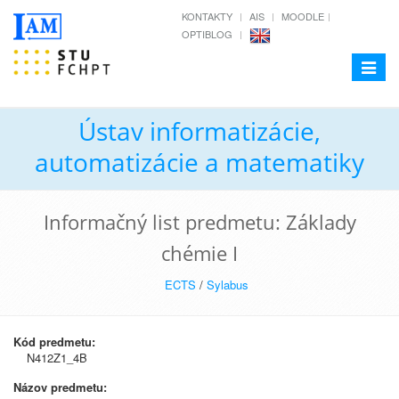
KONTAKTY
AIS
MOODLE
OPTIBLOG
Toggle
navigat
Ústav informatizácie,
automatizácie a matematiky
Informačný list predmetu: Základy
chémie I
ECTS
/
Sylabus
Kód predmetu:
N412Z1_4B
Názov predmetu: