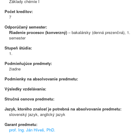
Základy chémie I
Počet kreditov:
7
Odporúčaný semester:
Riadenie procesov (konverzný)
– bakalársky (denná prezenčná), 1.
semester
Stupeň štúdia:
1.
Podmieňujúce predmety:
žiadne
Podmienky na absolvovanie predmetu:
Výsledky vzdelávania:
Stručná osnova predmetu:
Jazyk, ktorého znalosť je potrebná na absolvovanie predmetu:
slovenský jazyk, anglický jazyk
Garant predmetu:
prof. Ing. Ján Híveš, PhD.