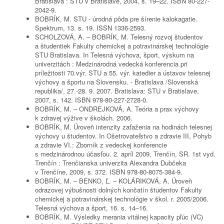
Bratislava : STU v Bratislave, 2004, s. 19–22. ISBN 80-227-
2042-9.
BOBRÍK, M. STU - úrodná pôda pre šírenie kalokagatie.
Spektrum, 13. s. 19. ISSN 1336-2593.
SCHOLZOVÁ, A. – BOBRÍK, M. Telesný rozvoj študentov
a študentiek Fakulty chemickej a potravinárskej technológie
STU Bratislava. In Telesná výchova, šport, výskum na
univerzitách : Medzinárodná vedecká konferencia pri
príležitosti 70.výr. STU a 55. výr. katedier a ústavov telesnej
výchovy a športu na Slovensku. - Bratislava /Slovenská
republika/, 27.-28. 9. 2007. Bratislava: STU v Bratislave,
2007, s. 142. ISBN 978-80-227-2728-0.
BOBRÍK, M. – ONDREJKOVÁ, A. Teória a prax výchovy
k zdravej výžive v školách. 2006.
BOBRÍK, M. Úroveň intenzity zaťaženia na hodinách telesnej
výchovy u študentov. In Ošetrovateľstvo a zdravie III, Pohyb
a zdravie VI.: Zborník z vedeckej konferencie
s medzinárodnou účasťou. 2. apríl 2009, Trenčín, SR. 1st vyd.
Trenčín : Trenčianska univerzita Alexandra Dubčeka
v Trenčíne, 2009, s. 372. ISBN 978-80-8075-384-9.
BOBRÍK, M. – BENKO, Ľ. – KOLÁRIKOVÁ, A. Úroveň
odrazovej výbušnosti dolných končatín študentov Fakulty
chemickej a potravinárskej technológie v škol. r. 2005/2006.
Telesná výchova a šport, 16. s. 14–16.
BOBRÍK, M. Výsledky merania vitálnej kapacity pľúc (VC)