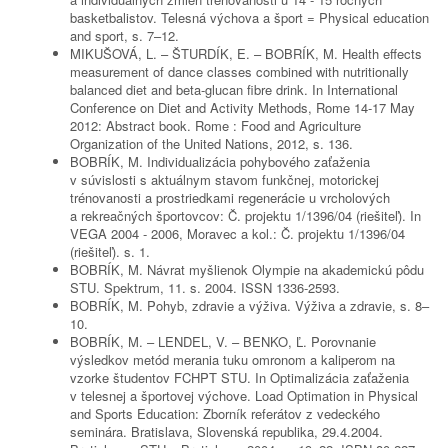
basketbalistov. Telesná výchova a šport = Physical education
and sport, s. 7–12.
MIKUŠOVÁ, L. – ŠTURDÍK, E. – BOBRÍK, M. Health effects
measurement of dance classes combined with nutritionally
balanced diet and beta-glucan fibre drink. In International
Conference on Diet and Activity Methods, Rome 14-17 May
2012: Abstract book. Rome : Food and Agriculture
Organization of the United Nations, 2012, s. 136.
BOBRÍK, M. Individualizácia pohybového zaťaženia
v súvislosti s aktuálnym stavom funkčnej, motorickej
trénovanosti a prostriedkami regenerácie u vrcholových
a rekreačných športovcov: Č. projektu 1/1396/04 (riešiteľ). In
VEGA 2004 - 2006, Moravec a kol.: Č. projektu 1/1396/04
(riešiteľ). s. 1.
BOBRÍK, M. Návrat myšlienok Olympie na akademickú pôdu
STU. Spektrum, 11. s. 2004. ISSN 1336-2593.
BOBRÍK, M. Pohyb, zdravie a výživa. Výživa a zdravie, s. 8–
10.
BOBRÍK, M. – LENDEL, V. – BENKO, Ľ. Porovnanie
výsledkov metód merania tuku omronom a kaliperom na
vzorke študentov FCHPT STU. In Optimalizácia zaťaženia
v telesnej a športovej výchove. Load Optimation in Physical
and Sports Education: Zborník referátov z vedeckého
seminára. Bratislava, Slovenská republika, 29.4.2004.