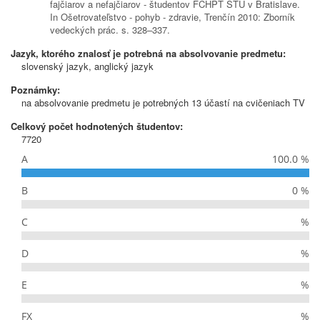
fajčiarov a nefajčiarov - študentov FCHPT STU v Bratislave.
In Ošetrovateľstvo - pohyb - zdravie, Trenčín 2010: Zborník
vedeckých prác. s. 328–337.
Jazyk, ktorého znalosť je potrebná na absolvovanie predmetu:
slovenský jazyk, anglický jazyk
Poznámky:
na absolvovanie predmetu je potrebných 13 účastí na cvičeniach TV
Celkový počet hodnotených študentov:
7720
A
100.0 %
B
0 %
C
%
D
%
E
%
FX
%