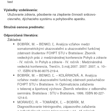
test
Výsledky vzdelávania:
Utužovanie zdravia, pôsobenie na zlepšenie činnosti srdcovo-
cievneho, dýchacieho systému a pohybového aparátu.
Stručná osnova predmetu:
Odporúčaná literatúra:
Základná:
BOBRÍK, M. – BENKO, Ľ. Analýza vzťahov medzi
somatometrickými ukazovateľmi a ukazovateľmi funkčnej
zdatnosti študentov FCHPT STU v Bratislave: Zborník
vedeckých prác z medzinárodnej konferencie Pohyb a zdravie
- IV. ročník. In Pohyb a zdravie - IV. ročník : Medzinárodná
vedecká konferencia, Trenčín, 3.máj.2007. 2007: 2007, s. 10–
17. ISBN 978-80-8075-219-4.
BOBRÍK, M. – BENKO, Ľ. – KOLÁRIKOVÁ, A. Analýza
vzťahov medzi ukazovateľmi funkčnej zdatnosti poslucháčov
FCHPT STU v Bratislave. In Optimalizácia zaťaženia
v telesnej a športovej výchove: Zborník referátov z odborného
seminára. Bratislava : STU v Bratislave, 1999, ISBN 80-227-
1214-0.
MORAVEC, R. – TOMÁNEK, Ľ. – BOBRÍK, M.
Diagnostikovanie tréningového, zápasového zaťaženia
a individuálnych zmien trénovanosti u 14 - 15 ročných