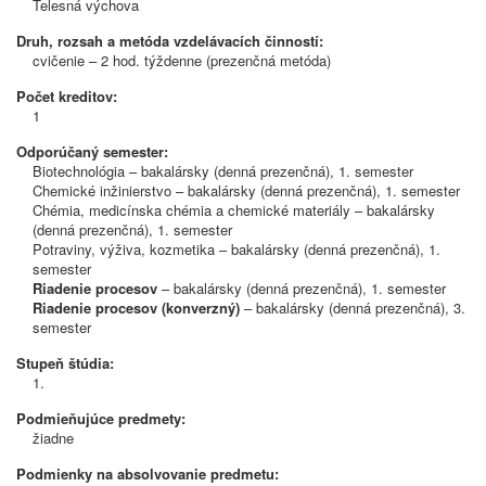
Telesná výchova
Druh, rozsah a metóda vzdelávacích činností:
cvičenie – 2 hod. týždenne (prezenčná metóda)
Počet kreditov:
1
Odporúčaný semester:
Biotechnológia – bakalársky (denná prezenčná), 1. semester
Chemické inžinierstvo – bakalársky (denná prezenčná), 1. semester
Chémia, medicínska chémia a chemické materiály – bakalársky
(denná prezenčná), 1. semester
Potraviny, výživa, kozmetika – bakalársky (denná prezenčná), 1.
semester
Riadenie procesov
– bakalársky (denná prezenčná), 1. semester
Riadenie procesov (konverzný)
– bakalársky (denná prezenčná), 3.
semester
Stupeň štúdia:
1.
Podmieňujúce predmety:
žiadne
Podmienky na absolvovanie predmetu: