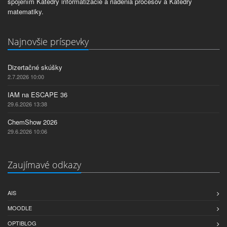
spojením Katedry informatizácie a riadenia procesov a Katedry
matematiky.
Najnovšie príspevky
Dizertačné skúšky
2.7.2026 10:00
IAM na ESCAPE 36
29.6.2026 13:38
ChemShow 2026
29.6.2026 10:06
Zaujímavé odkazy
AIS
MOODLE
OPTIBLOG