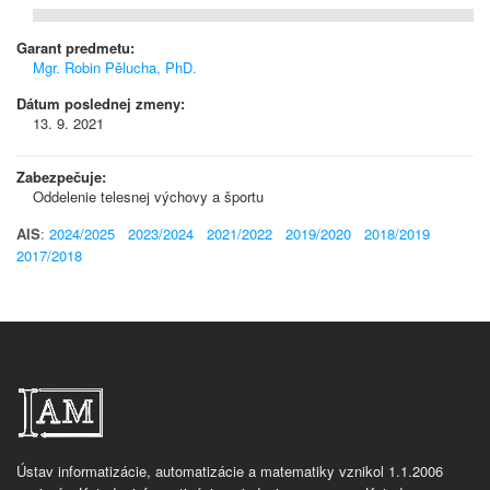
Garant predmetu:
Mgr. Robin Pělucha, PhD.
Dátum poslednej zmeny:
13. 9. 2021
Zabezpečuje:
Oddelenie telesnej výchovy a športu
AIS
:
2024/2025
2023/2024
2021/2022
2019/2020
2018/2019
2017/2018
Ústav informatizácie, automatizácie a matematiky vznikol 1.1.2006