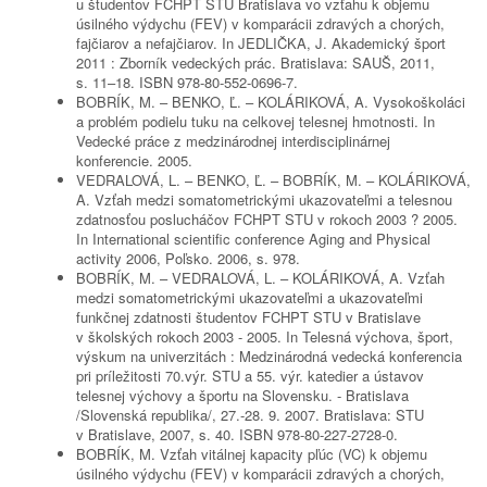
u študentov FCHPT STU Bratislava vo vzťahu k objemu
úsilného výdychu (FEV) v komparácii zdravých a chorých,
fajčiarov a nefajčiarov. In JEDLIČKA, J. Akademický šport
2011 : Zborník vedeckých prác. Bratislava: SAUŠ, 2011,
s. 11–18. ISBN 978-80-552-0696-7.
BOBRÍK, M. – BENKO, Ľ. – KOLÁRIKOVÁ, A. Vysokoškoláci
a problém podielu tuku na celkovej telesnej hmotnosti. In
Vedecké práce z medzinárodnej interdisciplinárnej
konferencie. 2005.
VEDRALOVÁ, L. – BENKO, Ľ. – BOBRÍK, M. – KOLÁRIKOVÁ,
A. Vzťah medzi somatometrickými ukazovateľmi a telesnou
zdatnosťou poslucháčov FCHPT STU v rokoch 2003 ? 2005.
In International scientific conference Aging and Physical
activity 2006, Poľsko. 2006, s. 978.
BOBRÍK, M. – VEDRALOVÁ, L. – KOLÁRIKOVÁ, A. Vzťah
medzi somatometrickými ukazovateľmi a ukazovateľmi
funkčnej zdatnosti študentov FCHPT STU v Bratislave
v školských rokoch 2003 - 2005. In Telesná výchova, šport,
výskum na univerzitách : Medzinárodná vedecká konferencia
pri príležitosti 70.výr. STU a 55. výr. katedier a ústavov
telesnej výchovy a športu na Slovensku. - Bratislava
/Slovenská republika/, 27.-28. 9. 2007. Bratislava: STU
v Bratislave, 2007, s. 40. ISBN 978-80-227-2728-0.
BOBRÍK, M. Vzťah vitálnej kapacity pľúc (VC) k objemu
úsilného výdychu (FEV) v komparácii zdravých a chorých,