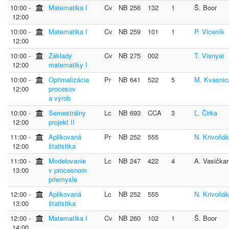
10:00 ‐
Matematika I
Cv
NB 256
132
1
Š. Boor
12:00
10:00 ‐
Matematika I
Cv
NB 259
101
1
P. Viceník
12:00
10:00 ‐
Základy
Cv
NB 275
002
T. Visnyai
12:00
matematiky I
10:00 ‐
Optimalizácia
Pr
NB 641
522
5
M. Kvasnic
12:00
procesov
a výrob
10:00 ‐
Semestrálny
Lc
NB 693
CCA
3
Ľ. Čirka
12:00
projekt II
11:00 ‐
Aplikovaná
Pr
NB 252
555
N. Krivoňá
12:00
štatistika
11:00 ‐
Modelovanie
Lc
NB 247
422
4
A. Vasička
13:00
v procesnom
priemysle
12:00 ‐
Aplikovaná
Lc
NB 252
555
N. Krivoňá
13:00
štatistika
12:00 ‐
Matematika I
Cv
NB 260
102
1
Š. Boor
14:00