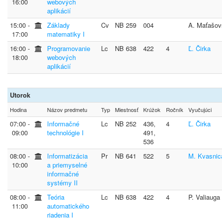
16:00
webových
aplikácií
15:00 ‐
Základy
Cv
NB 259
004
A. Maťašov
17:00
matematiky I
16:00 ‐
Programovanie
Lc
NB 638
422
4
Ľ. Čirka
18:00
webových
aplikácií
Utorok
Hodina
Názov predmetu
Typ
Miestnosť
Krúžok
Ročník
Vyučujúci
07:00 ‐
Informačné
Lc
NB 252
436,
4
Ľ. Čirka
09:00
technológie I
491,
536
08:00 ‐
Informatizácia
Pr
NB 641
522
5
M. Kvasnic
10:00
a priemyselné
informačné
systémy II
08:00 ‐
Teória
Lc
NB 638
422
4
P. Valiauga
11:00
automatického
riadenia I