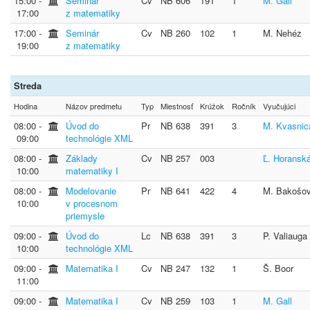
15:00 ‐
Seminár
Cv
NB 606
191
1
M. Gall
17:00
z matematiky
17:00 ‐
Seminár
Cv
NB 260
102
1
M. Nehéz
19:00
z matematiky
Streda
Hodina
Názov predmetu
Typ
Miestnosť
Krúžok
Ročník
Vyučujúci
08:00 ‐
Úvod do
Pr
NB 638
391
3
M. Kvasnic
09:00
technológie XML
08:00 ‐
Základy
Cv
NB 257
003
Ľ. Horansk
10:00
matematiky I
08:00 ‐
Modelovanie
Pr
NB 641
422
4
M. Bakošo
10:00
v procesnom
priemysle
09:00 ‐
Úvod do
Lc
NB 638
391
3
P. Valiauga
10:00
technológie XML
09:00 ‐
Matematika I
Cv
NB 247
132
1
Š. Boor
11:00
09:00 ‐
Matematika I
Cv
NB 259
103
1
M. Gall