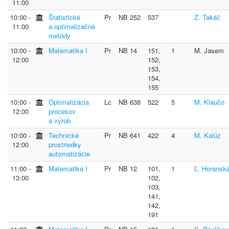
11:00
10:00 ‐
Štatistické
Pr
NB 252
537
Z. Takáč
11:00
a optimalizačné
metódy
10:00 ‐
Matematika I
Pr
NB 14
151,
1
M. Jasem
12:00
152,
153,
154,
155
10:00 ‐
Optimalizácia
Lc
NB 638
522
5
M. Klaučo
12:00
procesov
a výrob
10:00 ‐
Technické
Pr
NB 641
422
4
M. Kalúz
12:00
prostriedky
automatizácie
11:00 ‐
Matematika I
Pr
NB 12
101,
1
Ľ. Horansk
13:00
102,
103,
141,
142,
191