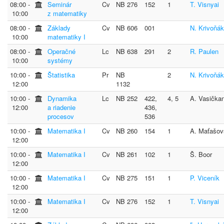
08:00 ‐
Seminár
Cv
NB 276
152
1
T. Visnyai
10:00
z matematiky
08:00 ‐
Základy
Cv
NB 606
001
N. Krivoňá
10:00
matematiky I
08:00 ‐
Operačné
Lc
NB 638
291
2
R. Paulen
10:00
systémy
10:00 ‐
Štatistika
Pr
NB
2
N. Krivoňá
12:00
1132
10:00 ‐
Dynamika
Lc
NB 252
422,
4, 5
A. Vasička
12:00
a riadenie
436,
procesov
536
10:00 ‐
Matematika I
Cv
NB 260
154
1
A. Maťašov
12:00
10:00 ‐
Matematika I
Cv
NB 261
102
1
Š. Boor
12:00
10:00 ‐
Matematika I
Cv
NB 275
151
1
P. Viceník
12:00
10:00 ‐
Matematika I
Cv
NB 276
152
1
T. Visnyai
12:00