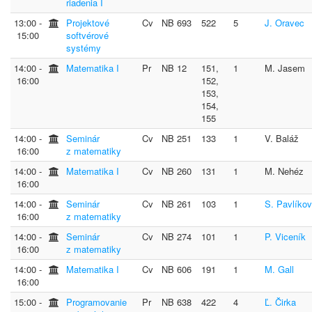
riadenia I
13:00 ‐
Projektové
Cv
NB 693
522
5
J. Oravec
15:00
softvérové
systémy
14:00 ‐
Matematika I
Pr
NB 12
151,
1
M. Jasem
16:00
152,
153,
154,
155
14:00 ‐
Seminár
Cv
NB 251
133
1
V. Baláž
16:00
z matematiky
14:00 ‐
Matematika I
Cv
NB 260
131
1
M. Nehéz
16:00
14:00 ‐
Seminár
Cv
NB 261
103
1
S. Pavlíko
16:00
z matematiky
14:00 ‐
Seminár
Cv
NB 274
101
1
P. Viceník
16:00
z matematiky
14:00 ‐
Matematika I
Cv
NB 606
191
1
M. Gall
16:00
15:00 ‐
Programovanie
Pr
NB 638
422
4
Ľ. Čirka