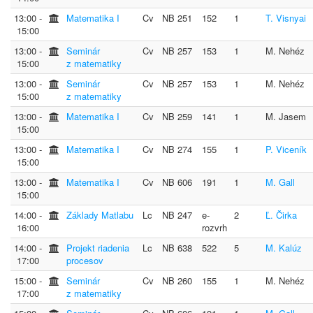
13:00 ‐
Matematika I
Cv
NB 251
152
1
T. Visnyai
15:00
13:00 ‐
Seminár
Cv
NB 257
153
1
M. Nehéz
15:00
z matematiky
13:00 ‐
Seminár
Cv
NB 257
153
1
M. Nehéz
15:00
z matematiky
13:00 ‐
Matematika I
Cv
NB 259
141
1
M. Jasem
15:00
13:00 ‐
Matematika I
Cv
NB 274
155
1
P. Viceník
15:00
13:00 ‐
Matematika I
Cv
NB 606
191
1
M. Gall
15:00
14:00 ‐
Základy Matlabu
Lc
NB 247
e-
2
Ľ. Čirka
16:00
rozvrh
14:00 ‐
Projekt riadenia
Lc
NB 638
522
5
M. Kalúz
17:00
procesov
15:00 ‐
Seminár
Cv
NB 260
155
1
M. Nehéz
17:00
z matematiky