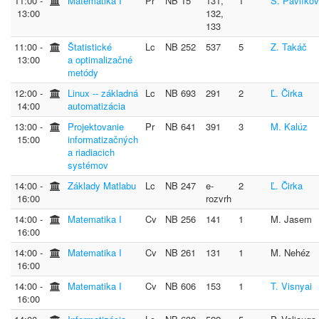
11:00 ‐
Matematika I
Pr
NB 15
131,
1
S. Pavlíko
13:00
132,
133
11:00 ‐
Štatistické
Lc
NB 252
537
5
Z. Takáč
13:00
a optimalizačné
metódy
12:00 ‐
Linux -- základná
Lc
NB 693
291
2
Ľ. Čirka
14:00
automatizácia
13:00 ‐
Projektovanie
Pr
NB 641
391
3
M. Kalúz
15:00
informatizačných
a riadiacich
systémov
14:00 ‐
Základy Matlabu
Lc
NB 247
e-
2
Ľ. Čirka
16:00
rozvrh
14:00 ‐
Matematika I
Cv
NB 256
141
1
M. Jasem
16:00
14:00 ‐
Matematika I
Cv
NB 261
131
1
M. Nehéz
16:00
14:00 ‐
Matematika I
Cv
NB 606
153
1
T. Visnyai
16:00