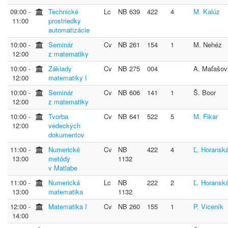
09:00 ‐
Technické
Lc
NB 639
422
4
M. Kalúz
11:00
prostriedky
automatizácie
10:00 ‐
Seminár
Cv
NB 261
154
1
M. Nehéz
12:00
z matematiky
10:00 ‐
Základy
Cv
NB 275
004
A. Maťašov
12:00
matematiky I
10:00 ‐
Seminár
Cv
NB 606
141
1
Š. Boor
12:00
z matematiky
10:00 ‐
Tvorba
Cv
NB 641
522
5
M. Fikar
12:00
vedeckých
dokumentov
11:00 ‐
Numerické
Cv
NB
422
4
Ľ. Horansk
13:00
metódy
1132
v Matlabe
11:00 ‐
Numerická
Lc
NB
222
2
Ľ. Horansk
13:00
matematika
1132
12:00 ‐
Matematika I
Cv
NB 260
155
1
P. Viceník
14:00