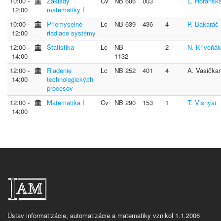
10:00 ‐
Základy
Cv
NB 606
003
Ľ. Horansk
12:00
matematiky I
10:00 ‐
Priemyselné
Lc
NB 639
436
4
P. Bakaráč
12:00
riadiace systémy
12:00 ‐
Štatistika
Lc
NB
2
N. Krivoňá
14:00
1132
12:00 ‐
Riadenie
Lc
NB 252
401
4
A. Vasička
14:00
technologických
procesov
12:00 ‐
Matematika I
Cv
NB 290
153
1
T. Visnyai
14:00
Ústav informatizácie, automatizácie a matematiky vznikol 1.1.2006