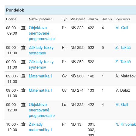
Pondelok
Hodina
Názov predmetu
Typ
Miestnosť
Krúžok
Ročník
Vyučujúci
08:00 ‐
Objektovo
Pr
NB 222
422
4
M. Gall
09:00
orientované
programovanie
09:00 ‐
Základy fuzzy
Pr
NB 252
522
5
Z. Takáč
11:00
systémov
09:00 ‐
Základy fuzzy
Pr
NB 252
522
Z. Takáč
11:00
systémov
09:00 ‐
Matematika I
Cv
NB 260
142
1
A. Maťašov
11:00
09:00 ‐
Matematika I
Cv
NB 274
133
1
V. Baláž
11:00
09:00 ‐
Objektovo
Lc
NB 222
422
4
M. Gall
12:00
orientované
programovanie
10:00 ‐
Základy
Pr
NB 13
001,
N. Krivoňá
12:00
matematiky I
002,
003,