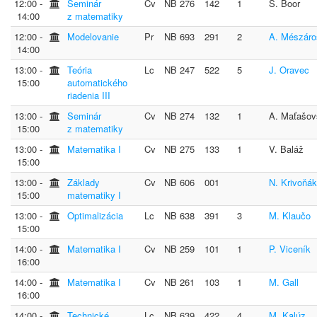
12:00 ‐
Seminár
Cv
NB 276
142
1
Š. Boor
14:00
z matematiky
12:00 ‐
Modelovanie
Pr
NB 693
291
2
A. Mészáro
14:00
13:00 ‐
Teória
Lc
NB 247
522
5
J. Oravec
15:00
automatického
riadenia III
13:00 ‐
Seminár
Cv
NB 274
132
1
A. Maťašov
15:00
z matematiky
13:00 ‐
Matematika I
Cv
NB 275
133
1
V. Baláž
15:00
13:00 ‐
Základy
Cv
NB 606
001
N. Krivoňá
15:00
matematiky I
13:00 ‐
Optimalizácia
Lc
NB 638
391
3
M. Klaučo
15:00
14:00 ‐
Matematika I
Cv
NB 259
101
1
P. Viceník
16:00
14:00 ‐
Matematika I
Cv
NB 261
103
1
M. Gall
16:00
14:00 ‐
Technické
Lc
NB 639
422
4
M. Kalúz