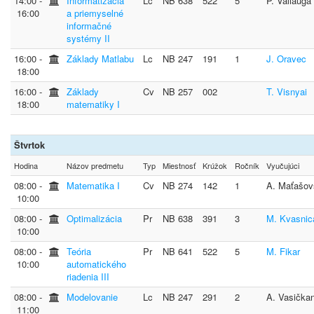
14:00 ‐
Informatizácia
Lc
NB 638
522
5
P. Valiauga
16:00
a priemyselné
informačné
systémy II
16:00 ‐
Základy Matlabu
Lc
NB 247
191
1
J. Oravec
18:00
16:00 ‐
Základy
Cv
NB 257
002
T. Visnyai
18:00
matematiky I
Štvrtok
Hodina
Názov predmetu
Typ
Miestnosť
Krúžok
Ročník
Vyučujúci
08:00 ‐
Matematika I
Cv
NB 274
142
1
A. Maťašov
10:00
08:00 ‐
Optimalizácia
Pr
NB 638
391
3
M. Kvasnic
10:00
08:00 ‐
Teória
Pr
NB 641
522
5
M. Fikar
10:00
automatického
riadenia III
08:00 ‐
Modelovanie
Lc
NB 247
291
2
A. Vasička
11:00