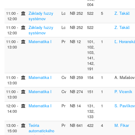
004
11:00 ‐
Základy fuzzy
Lc
NB 252
522
5
Z. Takáč
12:00
systémov
11:00 ‐
Základy fuzzy
Lc
NB 252
522
Z. Takáč
12:00
systémov
11:00 ‐
Matematika I
Pr
NB 12
101,
1
Ľ. Horansk
13:00
102,
103,
141,
142,
191
11:00 ‐
Matematika I
Cv
NB 259
154
1
A. Maťašov
13:00
11:00 ‐
Matematika I
Cv
NB 274
151
1
P. Viceník
13:00
12:00 ‐
Matematika I
Pr
NB 14
131,
1
S. Pavlíko
14:00
132,
133
13:00 ‐
Teória
Pr
NB 641
422
4
M. Fikar
15:00
automatického