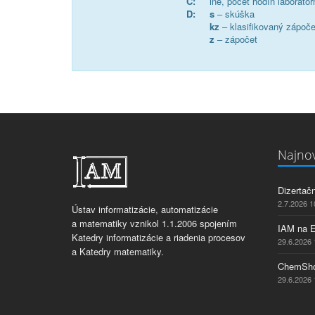
C:
iné, počet hodín laborató
D:
s
– skúška
kz
– klasifikovaný zápoče
z
– zápočet
Najnov
Dizertač
2.7.2026 1
Ústav informatizácie, automatizácie
a matematiky vznikol 1.1.2006 spojením
IAM na 
Katedry informatizácie a riadenia procesov
29.6.2026 
a Katedry matematiky.
ChemSho
29.6.2026 