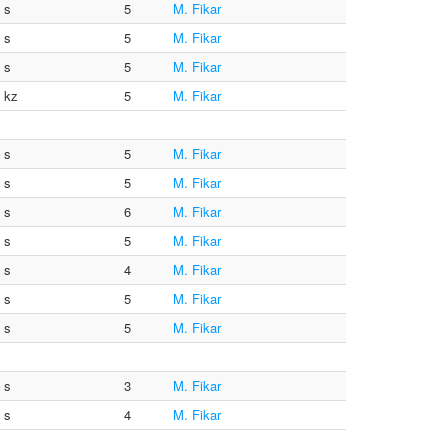
0 s
5
M. Fikar
0 s
5
M. Fikar
2 s
5
M. Fikar
0 kz
5
M. Fikar
0 s
5
M. Fikar
0 s
5
M. Fikar
0 s
6
M. Fikar
0 s
5
M. Fikar
0 s
4
M. Fikar
0 s
5
M. Fikar
0 s
5
M. Fikar
0 s
3
M. Fikar
0 s
4
M. Fikar