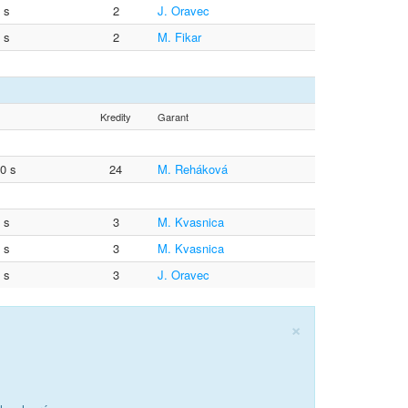
0 s
2
J. Oravec
0 s
2
M. Fikar
Kredity
Garant
20 s
24
M. Reháková
0 s
3
M. Kvasnica
0 s
3
M. Kvasnica
0 s
3
J. Oravec
×