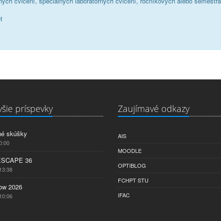
rnych cvičení, špeciálnych laboratórnych cvičení, ročníkových alebo semestr
t
šie príspevky
Zaujímavé odkazy
né skúšky
AIS
0:00
MOODLE
ESCAPE 36
OPTIBLOG
13:38
FCHPT STU
w 2026
IFAC
10:06