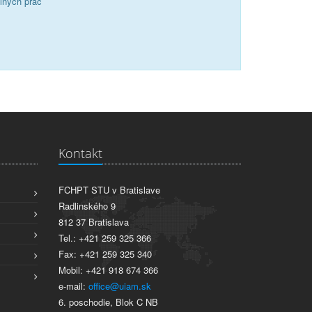
álnych prác
Kontakt
FCHPT STU v Bratislave
Radlinského 9
812 37 Bratislava
Tel.: +421 259 325 366
Fax: +421 259 325 340
Mobil: +421 918 674 366
e-mail:
office@uiam.sk
6. poschodie, Blok C NB