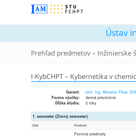
Ústav i
Prehľad predmetov – Inžinierske
I-KybCHPT – Kybernetika v chemic
Garant:
prof. Ing. Miroslav Fikar, Dr
Forma výučby:
denná prezenčná
Dĺžka štúdia:
2 roky
1. semester (Zimný semester)
Kód
Predmet
Povinné predmety