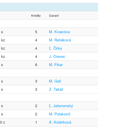
Kredity
Garant
0 s
5
M. Kvasnica
4 kz
4
M. Reháková
0 kz
4
Ľ. Čirka
3 kz
4
J. Oravec
0 s
6
M. Fikar
0 s
3
M. Gall
0 s
3
Z. Takáč
0 s
2
Ľ. Jelemenský
0 s
2
M. Polakovič
 0 z
1
A. Koláriková