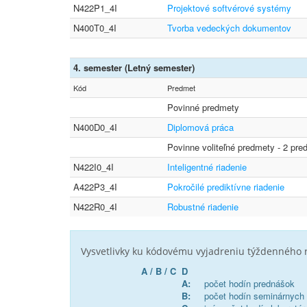
N422P1_4I
Projektové softvérové systémy
N400T0_4I
Tvorba vedeckých dokumentov
4. semester (Letný semester)
Kód
Predmet
Povinné predmety
N400D0_4I
Diplomová práca
Povinne voliteľné predmety - 2 pre
N422I0_4I
Inteligentné riadenie
A422P3_4I
Pokročilé prediktívne riadenie
N422R0_4I
Robustné riadenie
Vysvetlivky ku kódovému vyjadreniu týždenného
A / B / C D
A:
počet hodín prednášok
B:
počet hodín seminárnych 