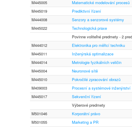
M445005
Matematické modelování procesů
M445019
Prediktivní řízení
M444008
Senzory a senzorové systémy
M445022
Technologická praxe
Povinne voliteľné predmety - 2 pre
M444012
Elektronika pro měřicí techniku
M445011
Inženýrská optimalizace
M444014
Metrologie fyzikálních veličin
M445004
Neuronové sítě
M445010
Pokročilé zpracování obrazů
M409003
Procesní a systémové inženýrství
M445017
Sekvenční řízení
Výberové predmety
M501046
Korporátní právo
M501055
Marketing a PR