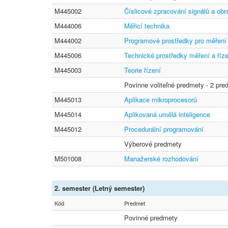
M445002
Číslicové zpracování signálů a obr
M444006
Měřicí technika
M444002
Programové prostředky pro měření 
M445006
Technické prostředky měření a říze
M445003
Teorie řízení
Povinne voliteľné predmety - 2 pre
M445013
Aplikace mikroprocesorů
M445014
Aplikovaná umělá inteligence
M445012
Procedurální programování
Výberové predmety
M501008
Manažerské rozhodování
2. semester (Letný semester)
Kód
Predmet
Povinné predmety