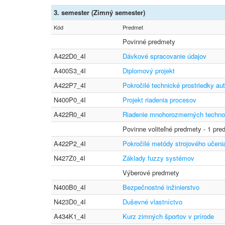
3. semester (Zimný semester)
Kód
Predmet
Povinné predmety
A422D0_4I
Dávkové spracovanie údajov
A400S3_4I
Diplomový projekt
A422P7_4I
Pokročilé technické prostriedky au
N400P0_4I
Projekt riadenia procesov
A422R0_4I
Riadenie mnohorozmerných techno
Povinne voliteľné predmety - 1 pre
A422P2_4I
Pokročilé metódy strojového učeni
N427Z0_4I
Základy fuzzy systémov
Výberové predmety
N400B0_4I
Bezpečnostné inžinierstvo
N423D0_4I
Duševné vlastníctvo
A434K1_4I
Kurz zimných športov v prírode