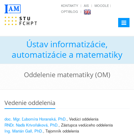
KONTAKTY
AIS
MOODLE
OPTIBLOG
Toggle
navigat
Ústav informatizácie,
automatizácie a matematiky
Oddelenie matematiky (OM)
Vedenie oddelenia
doc. Mgr. Ľubomíra Horanská, PhD.
, Vedúci oddelenia
RNDr. Naďa Krivoňáková, PhD.
, Zástupca vedúceho oddelenia
Ing. Marián Gall, PhD.
, Tajomník oddelenia