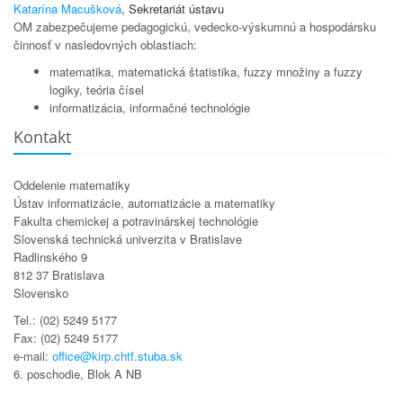
Katarína Macušková
, Sekretariát ústavu
OM zabezpečujeme pedagogickú, vedecko-výskumnú a hospodársku
činnosť v nasledovných oblastiach:
matematika, matematická štatistika, fuzzy množiny a fuzzy
logiky, teória čísel
informatizácia, informačné technológie
Kontakt
Oddelenie matematiky
Ústav informatizácie, automatizácie a matematiky
Fakulta chemickej a potravinárskej technológie
Slovenská technická univerzita v Bratislave
Radlinského 9
812 37 Bratislava
Slovensko
Tel.: (02) 5249 5177
Fax: (02) 5249 5177
e-mail:
office@kirp.chtf.stuba.sk
6. poschodie, Blok A NB