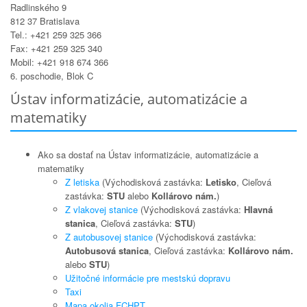
Radlinského 9
812 37 Bratislava
Tel.: +421 259 325 366
Fax: +421 259 325 340
Mobil: +421 918 674 366
6. poschodie, Blok C
Ústav informatizácie, automatizácie a
matematiky
Ako sa dostať na Ústav informatizácie, automatizácie a
matematiky
Z letiska
(Východisková zastávka:
Letisko
, Cieľová
zastávka:
STU
alebo
Kollárovo nám.
)
Z vlakovej stanice
(Východisková zastávka:
Hlavná
stanica
, Cieľová zastávka:
STU
)
Z autobusovej stanice
(Východisková zastávka:
Autobusová stanica
, Cieľová zastávka:
Kollárovo nám.
alebo
STU
)
Užitočné informácie pre mestskú dopravu
Taxi
Mapa okolia FCHPT