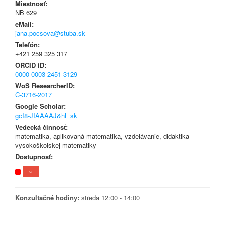
Miestnosť:
NB 629
eMail:
jana.pocsova@stuba.sk
Telefón:
+421 259 325 317
ORCID iD:
0000-0003-2451-3129
WoS ResearcherID:
C-3716-2017
Google Scholar:
gcI8-JIAAAAJ&hl=sk
Vedecká činnosť:
matematika, aplikovaná matematika, vzdelávanie, didaktika
vysokoškolskej matematiky
Dostupnosť:
Konzultačné hodiny:
streda 12:00 - 14:00