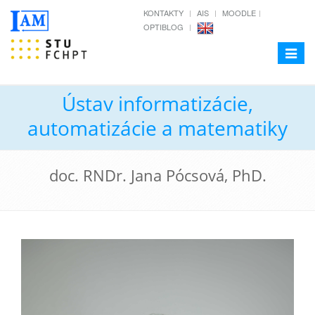
KONTAKTY
AIS
MOODLE
OPTIBLOG
Toggle
navigat
Ústav informatizácie,
automatizácie a matematiky
doc. RNDr. Jana Pócsová, PhD.