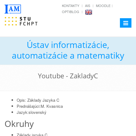
KONTAKTY
AIS
MOODLE
OPTIBLOG
Toggle
navigat
Ústav informatizácie,
automatizácie a matematiky
Youtube - ZakladyC
Opis: Základy Jazyka C
Prednášajúci:M. Kvasnica
Jazyk:slovenský
Okruhy
Základy jazyka C