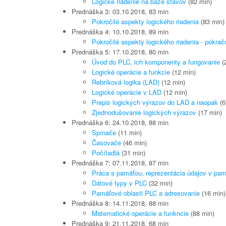
Logické riadenie na báze stavov
(82 min)
Prednáška 3: 03.10.2018, 83 min
Pokročilé aspekty logického riadenia
(83 min)
Prednáška 4: 10.10.2018, 89 min
Pokročilé aspekty logického riadenia - pokrač
Prednáška 5: 17.10.2018, 80 min
Úvod do PLC, ich komponenty a fungovanie
(
Logické operácie a funkcie
(12 min)
Rebríková logika (LAD)
(12 min)
Logické operácie v LAD
(12 min)
Prepis logických výrazov do LAD a naopak
(6
Zjednodušovanie logických výrazov
(17 min)
Prednáška 6: 24.10.2018, 88 min
Spínače
(11 min)
Časovače
(46 min)
Počítadlá
(31 min)
Prednáška 7: 07.11.2018, 87 min
Práca s pamäťou, reprezentácia údajov v pam
Dátové typy v PLC
(32 min)
Pamäťové oblasti PLC a adresovanie
(16 min)
Prednáška 8: 14.11.2018, 88 min
Matematické operácie a funkncie
(88 min)
Prednáška 9: 21.11.2018, 68 min