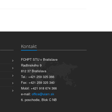
Kontakt
FCHPT STU v Bratislave
Radlinského 9
812 37 Bratislava
Tel.: +421 259 325 366
Fax: +421 259 325 340
Mobil: +421 918 674 366
e-mail:
office@uiam.sk
6. poschodie, Blok C NB