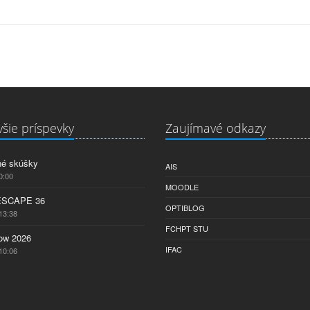
šie príspevky
Zaujímavé odkazy
né skúšky
AIS
0:00
MOODLE
ESCAPE 36
OPTIBLOG
13:38
FCHPT STU
w 2026
IFAC
10:06