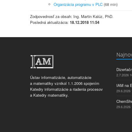
Organizácia programu v PLC
(68 min)
Zodpovednosť za obsah: Ing. Martin Kalúz, PhD.
Posledná aktualizácia:
18.12.2018 11:54
Najnov
Dizertač
2.7.2026 1
Ústav informatizácie, automatizácie
a matematiky vznikol 1.1.2006 spojením
IAM na 
Katedry informatizácie a riadenia procesov
29.6.2026 
a Katedry matematiky.
ChemSho
29.6.2026 