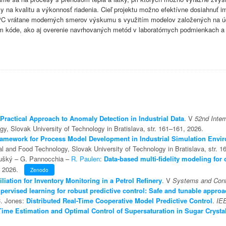
ky na kvalitu a výkonnosť riadenia. Cieľ projektu možno efektívne dosiahnuť
C vrátane moderných smerov výskumu s využitím modelov založených na úda
om kóde, ako aj overenie navrhovaných metód v laboratórnych podmienkach a 
Practical Approach to Anomaly Detection in Industrial Data
. V
52nd Inter
y, Slovak University of Technology in Bratislava, str. 161–161, 2026.
ramework for Process Model Development in Industrial Simulation Envi
al and Food Technology, Slovak University of Technology in Bratislava, str. 1
bušký – G. Pannocchia –
R. Paulen
:
Data-based multi-fidelity modeling for 
5, 2026.
Zenodo
liation for Inventory Monitoring in a Petrol Refinery
. V
Systems and Cont
pervised learning for robust predictive control: Safe and tunable appro
. Jones:
Distributed Real-Time Cooperative Model Predictive Control
.
IEE
Time Estimation and Optimal Control of Supersaturation in Sugar Crysta