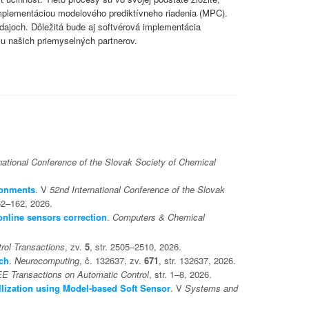
 implementáciou modelového prediktívneho riadenia (MPC).
joch. Dôležitá bude aj softvérová implementácia
u našich priemyselných partnerov.
national Conference of the Slovak Society of Chemical
ronments
. V
52nd International Conference of the Slovak
62–162, 2026.
online sensors correction
.
Computers & Chemical
rol Transactions
, zv.
5
, str. 2505–2510, 2026.
ach
.
Neurocomputing
, č. 132637, zv.
671
, str. 132637, 2026.
E Transactions on Automatic Control
, str. 1–8, 2026.
llization using Model-based Soft Sensor
. V
Systems and