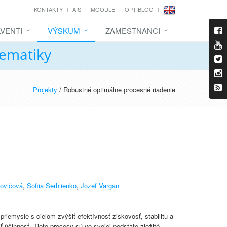
KONTAKTY
AIS
MOODLE
OPTIBLOG
VENTI
VÝSKUM
ZAMESTNANCI
tematiky
Projekty
/ Robustné optimálne procesné riadenie
lovičová
,
Sofiia Serhiienko
,
Jozef Vargan
emysle s cieľom zvýšiť efektívnosť ziskovosť, stabilitu a
účinnosť. Tieto procesy sú vo svojej podstate zložité,