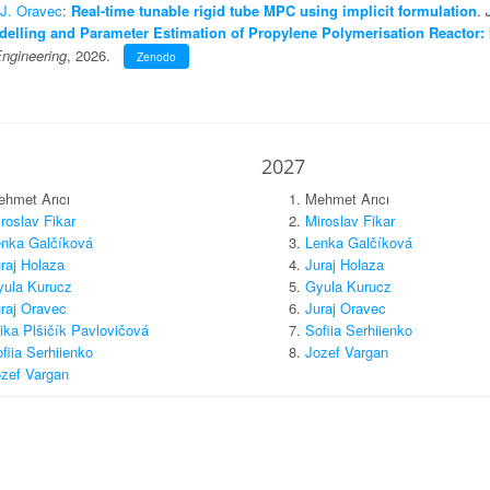
J. Oravec
:
Real-time tunable rigid tube MPC using implicit formulation
.
elling and Parameter Estimation of Propylene Polymerisation Reactor: 
ngineering
, 2026.
Zenodo
2027
hmet Arıcı
Mehmet Arıcı
roslav Fikar
Miroslav Fikar
nka Galčíková
Lenka Galčíková
raj Holaza
Juraj Holaza
ula Kurucz
Gyula Kurucz
raj Oravec
Juraj Oravec
ika Plšičík Pavlovičová
Sofiia Serhiienko
fiia Serhiienko
Jozef Vargan
zef Vargan