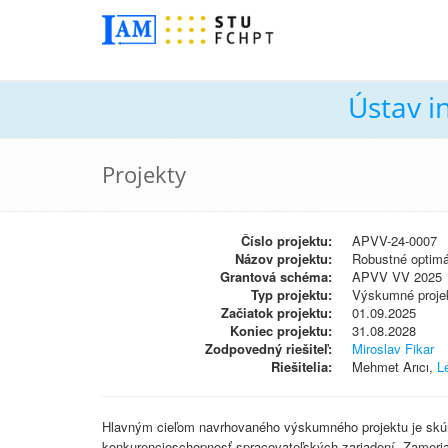
Ústav i
Projekty
Číslo projektu:
APVV-24-0007
Názov projektu:
Robustné optimá
Grantová schéma:
APVV VV 2025
Typ projektu:
Výskumné proj
Začiatok projektu:
01.09.2025
Koniec projektu:
31.08.2028
Zodpovedný riešiteľ:
Miroslav Fikar
Riešitelia:
Mehmet Arıcı,
L
Hlavným cieľom navrhovaného výskumného projektu je skúma
konkurencieschopnosť spracovateľských zariadení. Zameriam