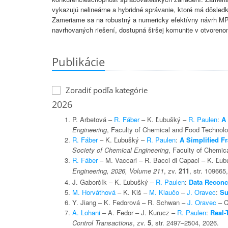
vykazujú nelineárne a hybridné správanie, ktoré má dôsled
Zameriame sa na robustný a numericky efektívny návrh MP
navrhovaných riešení, dostupná širšej komunite v otvoren
Publikácie
Zoradiť podľa kategórie
2026
P. Arbetová –
R. Fáber
– K. Ľubušký –
R. Paulen
:
A 
Engineering
, Faculty of Chemical and Food Technolog
R. Fáber
– K. Ľubušký –
R. Paulen
:
A Simplified F
Society of Chemical Engineering
, Faculty of Chemic
R. Fáber
– M. Vaccari – R. Bacci di Capaci – K. Ľu
Engineering, 2026, Volume 211
, zv.
211
, str. 10966
J. Gaborčík – K. Ľubušký –
R. Paulen
:
Data Reconci
M. Horváthová
– K. Kiš –
M. Klaučo
–
J. Oravec
:
Su
Y. Jiang – K. Fedorová – R. Schwan –
J. Oravec
– C
A. Lohani
– A. Fedor – J. Kurucz –
R. Paulen
:
Real-
Control Transactions
, zv.
5
, str. 2497–2504, 2026.