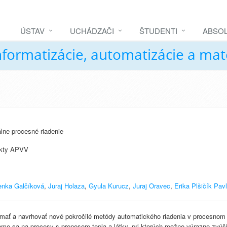
ÚSTAV
UCHÁDZAČI
ŠTUDENTI
ABSOL
nformatizácie, automatizácie a ma
lne procesné riadenie
ekty APVV
enka Galčíková
,
Juraj Holaza
,
Gyula Kurucz
,
Juraj Oravec
,
Erika Plšičík Pav
ť a navrhovať nové pokročilé metódy automatického riadenia v procesnom pri
e sa na procesy s prenosom tepla a látky, pri ktorých možno výrazne zvýšiť 