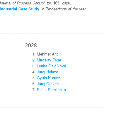
Journal of Process Control
, zv.
163
, 2026.
Industrial Case Study
. V
Proceedings of the 36th
2028
Mehmet Arıcı
Miroslav Fikar
Lenka Galčíková
Juraj Holaza
Gyula Kurucz
Juraj Oravec
Sofiia Serhiienko