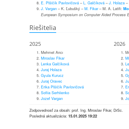
E. Plšičík Pavlovičová
–
L. Galčíková
–
J. Holaza
–
J. Vargan
– K. Ľubušký –
M. Fikar
– M. A. Latifi:
Mod
European Symposium on Computer Aided Process E
Riešitelia
2025
2026
Mehmet Arıcı
Me
Miroslav Fikar
Mi
Lenka Galčíková
Le
Juraj Holaza
Ju
Gyula Kurucz
Gy
Juraj Oravec
Ju
Erika Plšičík Pavlovičová
Er
Sofiia Serhiienko
So
Jozef Vargan
Jo
Zodpovednosť za obsah: prof. Ing. Miroslav Fikar, DrSc.
Posledná aktualizácia:
15.01.2025 19:22