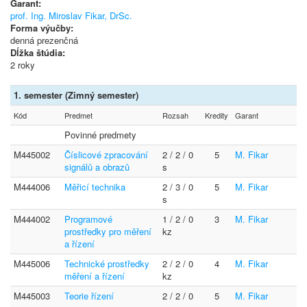
Garant:
prof. Ing. Miroslav Fikar, DrSc.
Forma výučby:
denná prezenčná
Dĺžka štúdia:
2 roky
1. semester (Zimný semester)
Kód
Predmet
Rozsah
Kredity
Garant
Povinné predmety
M445002
Číslicové zpracování
2 / 2 / 0
5
M. Fikar
signálů a obrazů
s
M444006
Měřicí technika
2 / 3 / 0
5
M. Fikar
s
M444002
Programové
1 / 2 / 0
3
M. Fikar
prostředky pro měření
kz
a řízení
M445006
Technické prostředky
2 / 2 / 0
4
M. Fikar
měření a řízení
kz
M445003
Teorie řízení
2 / 2 / 0
5
M. Fikar