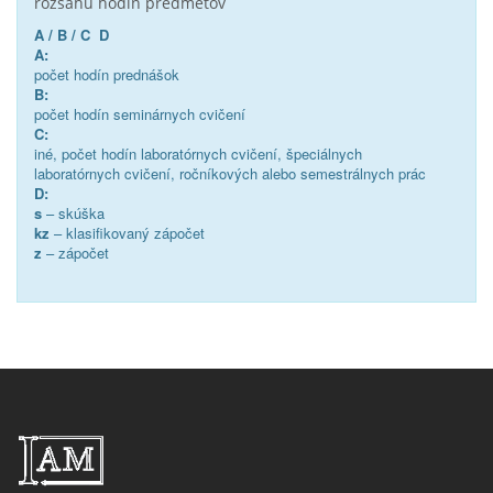
rozsahu hodín predmetov
A / B / C D
A:
počet hodín prednášok
B:
počet hodín seminárnych cvičení
C:
iné, počet hodín laboratórnych cvičení, špeciálnych
laboratórnych cvičení, ročníkových alebo semestrálnych prác
D:
s
– skúška
kz
– klasifikovaný zápočet
z
– zápočet