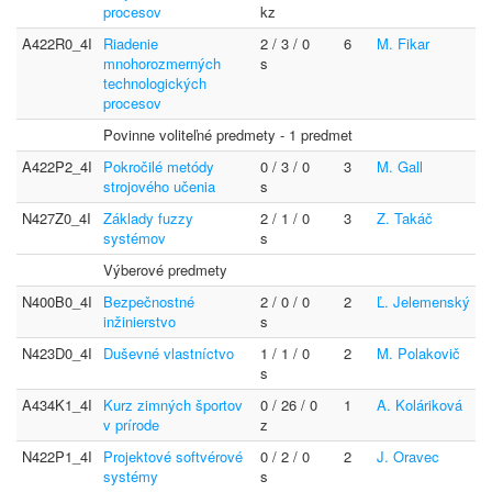
procesov
kz
A422R0_4I
Riadenie
2 / 3 / 0
6
M. Fikar
mnohorozmerných
s
technologických
procesov
Povinne voliteľné predmety - 1 predmet
A422P2_4I
Pokročilé metódy
0 / 3 / 0
3
M. Gall
strojového učenia
s
N427Z0_4I
Základy fuzzy
2 / 1 / 0
3
Z. Takáč
systémov
s
Výberové predmety
N400B0_4I
Bezpečnostné
2 / 0 / 0
2
Ľ. Jelemenský
inžinierstvo
s
N423D0_4I
Duševné vlastníctvo
1 / 1 / 0
2
M. Polakovič
s
A434K1_4I
Kurz zimných športov
0 / 26 / 0
1
A. Koláriková
v prírode
z
N422P1_4I
Projektové softvérové
0 / 2 / 0
2
J. Oravec
systémy
s