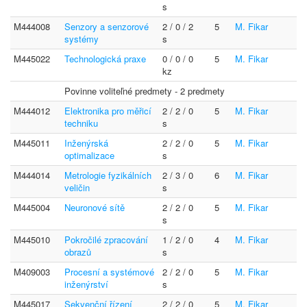
s
M444008
Senzory a senzorové
2 / 0 / 2
5
M. Fikar
systémy
s
M445022
Technologická praxe
0 / 0 / 0
5
M. Fikar
kz
Povinne voliteľné predmety - 2 predmety
M444012
Elektronika pro měřicí
2 / 2 / 0
5
M. Fikar
techniku
s
M445011
Inženýrská
2 / 2 / 0
5
M. Fikar
optimalizace
s
M444014
Metrologie fyzikálních
2 / 3 / 0
6
M. Fikar
veličin
s
M445004
Neuronové sítě
2 / 2 / 0
5
M. Fikar
s
M445010
Pokročilé zpracování
1 / 2 / 0
4
M. Fikar
obrazů
s
M409003
Procesní a systémové
2 / 2 / 0
5
M. Fikar
inženýrství
s
M445017
Sekvenční řízení
2 / 2 / 0
5
M. Fikar