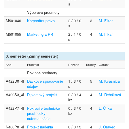
s
Výberové predmety
M501046
Korporátní právo
2 / 0 / 0
3
M. Fikar
s
M501055
Marketing a PR
2 / 1 / 0
4
M. Fikar
s
3. semester (Zimný semester)
Kód
Predmet
Rozsah
Kredity
Garant
Povinné predmety
A422D0_4I
Dávkové spracovanie
1 / 3 / 0
5
M. Kvasnica
údajov
s
A400S3_4I
Diplomový projekt
0 / 0 / 4
4
M. Reháková
kz
A422P7_4I
Pokročilé technické
0 / 3 / 0
4
Ľ. Čirka
prostriedky
kz
automatizácie
N400P0_4I
Projekt riadenia
0 / 0 / 3
4
J. Oravec