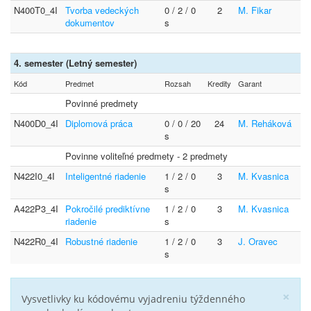
N400T0_4I
Tvorba vedeckých
0 / 2 / 0
2
M. Fikar
dokumentov
s
4. semester (Letný semester)
Kód
Predmet
Rozsah
Kredity
Garant
Povinné predmety
N400D0_4I
Diplomová práca
0 / 0 / 20
24
M. Reháková
s
Povinne voliteľné predmety - 2 predmety
N422I0_4I
Inteligentné riadenie
1 / 2 / 0
3
M. Kvasnica
s
A422P3_4I
Pokročilé prediktívne
1 / 2 / 0
3
M. Kvasnica
riadenie
s
N422R0_4I
Robustné riadenie
1 / 2 / 0
3
J. Oravec
s
×
Vysvetlivky ku kódovému vyjadreniu týždenného