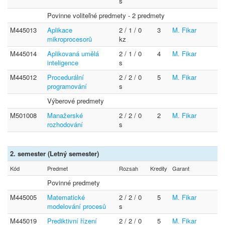
s
Povinne voliteľné predmety - 2 predmety
M445013
Aplikace
2 / 1 / 0
3
M. Fikar
mikroprocesorů
kz
M445014
Aplikovaná umělá
2 / 1 / 0
4
M. Fikar
inteligence
s
M445012
Procedurální
2 / 2 / 0
5
M. Fikar
programování
s
Výberové predmety
M501008
Manažerské
2 / 2 / 0
2
M. Fikar
rozhodování
s
2. semester (Letný semester)
Kód
Predmet
Rozsah
Kredity
Garant
Povinné predmety
M445005
Matematické
2 / 2 / 0
5
M. Fikar
modelování procesů
s
M445019
Prediktivní řízení
2 / 2 / 0
5
M. Fikar