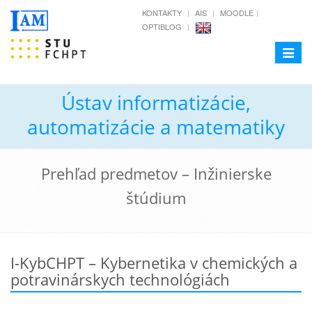
KONTAKTY
AIS
MOODLE
OPTIBLOG
Toggle
navigat
Ústav informatizácie,
automatizácie a matematiky
Prehľad predmetov – Inžinierske
štúdium
I-KybCHPT – Kybernetika v chemických a
potravinárskych technológiách