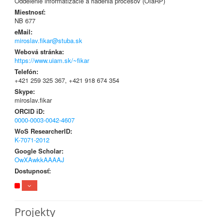
Oddelenie informatizácie a riadenia procesov (OIaRP)
Miestnosť:
NB 677
eMail:
miroslav.fikar@stuba.sk
Webová stránka:
https://www.uiam.sk/~fikar
Telefón:
+421 259 325 367, +421 918 674 354
Skype:
miroslav.fikar
ORCID iD:
0000-0003-0042-4607
WoS ResearcherID:
K-7071-2012
Google Scholar:
OwXAwkkAAAAJ
Dostupnosť:
Projekty