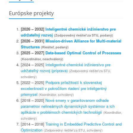
Európske projekty
[2026 – 2032]
Inteligentné chemické inžinierstvo pre
udržateľný rozvoj
(Zodpovedný riešiteľ za STU, podaný)
[2026 – 2031]
Mission-driven Alliance for Multi-material
Structures
(Riešiteľ, podaný)
[2025 – 2027]
Data-based Optimal Control of Processes
(Koordinátor, neschválený)
[2024 – 2025]
Inteligentné chemické inžinierstvo pre
udržateľný rozvoj (príprava)
(Zodpovedný riešiteľ za STU,
schválený)
[2022 – 2025]
Podpora príležitostí k slovenskej
excelentnosti v pokročilom riadení pre inteligentný
priemysel
(Koordinátor, schválený)
[2018 – 2020]
Nové smery v garantovanom odhade
parametrov nelineárnych dynamických systémov a ich
aplikácie v problémoch chemických technológií
(Koordinátor,
schválený)
[2014 – 2018]
Training in Embedded Predictive Control and
Optimization
(Zodpovedný riešiteľ za STU, schválený)