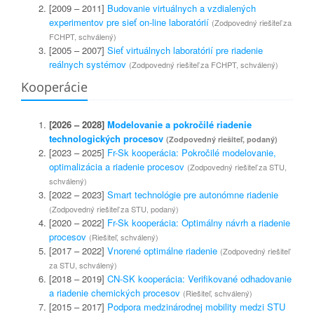
[2009 – 2011]
Budovanie virtuálnych a vzdialených
experimentov pre sieť on-line laboratórií
(Zodpovedný riešiteľ za
FCHPT, schválený)
[2005 – 2007]
Sieť virtuálnych laboratórií pre riadenie
reálnych systémov
(Zodpovedný riešiteľ za FCHPT, schválený)
Kooperácie
[2026 – 2028]
Modelovanie a pokročilé riadenie
technologických procesov
(Zodpovedný riešiteľ, podaný)
[2023 – 2025]
Fr-Sk kooperácia: Pokročilé modelovanie,
optimalizácia a riadenie procesov
(Zodpovedný riešiteľ za STU,
schválený)
[2022 – 2023]
Smart technológie pre autonómne riadenie
(Zodpovedný riešiteľ za STU, podaný)
[2020 – 2022]
Fr-Sk kooperácia: Optimálny návrh a riadenie
procesov
(Riešiteľ, schválený)
[2017 – 2022]
Vnorené optimálne riadenie
(Zodpovedný riešiteľ
za STU, schválený)
[2018 – 2019]
CN-SK kooperácia: Verifikované odhadovanie
a riadenie chemických procesov
(Riešiteľ, schválený)
[2015 – 2017]
Podpora medzinárodnej mobility medzi STU