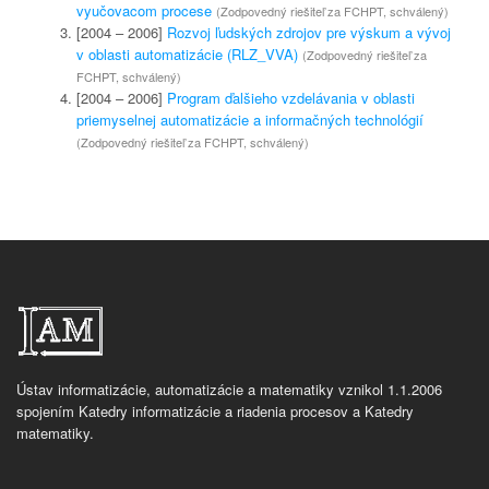
vyučovacom procese
(Zodpovedný riešiteľ za FCHPT, schválený)
[2004 – 2006]
Rozvoj ľudských zdrojov pre výskum a vývoj
v oblasti automatizácie (RLZ_VVA)
(Zodpovedný riešiteľ za
FCHPT, schválený)
[2004 – 2006]
Program ďalšieho vzdelávania v oblasti
priemyselnej automatizácie a informačných technológií
(Zodpovedný riešiteľ za FCHPT, schválený)
Ústav informatizácie, automatizácie a matematiky vznikol 1.1.2006
spojením Katedry informatizácie a riadenia procesov a Katedry
matematiky.