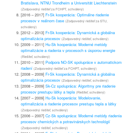
Bratislava, NTNU Trondheim a Universität Liechtenstein
(Zodpovedný riešiteľ za FCHPT, schválený)
[2016 – 2017]
Fr-Sk kooperácia: Optimálne riadenie
procesov v reálnom čase
(Zodpovedný riešiteľ za STU,
schválený)
[2012 – 2013]
Fr-Sk kooperácia: Dynamická a globálna
optimalizácia procesov
(Zodpovedný riešiteľ, schválený)
[2009 – 2011]
Hu-Sk kooperácia: Moderné metódy
optimalizácie a riadenia v procesoch s úsporou energie
(Riešiteľ, schválený)
[2010 – 2011]
Podpora NO-SK spolupráce v automatickom
riadení
(Zodpovedný riešiteľ za FCHPT, schválený)
[2008 – 2009]
Fr-Sk kooperácia: Dynamická a globálna
optimalizácia procesov
(Zodpovedný riešiteľ, schválený)
[2008 – 2009]
Sk-Cz spolupráca: Algoritmy pre riadenie
procesov prestupu látky a tepla
(Riešiteľ, schválený)
[2007 – 2009]
Hu-Sk kooperácia: Modelovanie,
optimalizácia a riadenie procesov prestupu tepla a látky
(Zodpovedný riešiteľ, schválený)
[2006 – 2007]
Cz-Sk spolupráca: Moderné metódy riadenia
procesov chemických a potravinárskych technológií
(Zodpovedný riešiteľ, schválený)