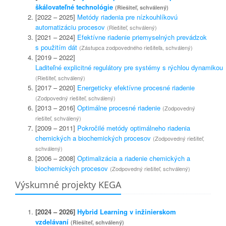
škálovateľné technológie
(Riešiteľ, schválený)
[2022 – 2025]
Metódy riadenia pre nízkouhlíkovú
automatizáciu procesov
(Riešiteľ, schválený)
[2021 – 2024]
Efektívne riadenie priemyselných prevádzok
s použitím dát
(Zástupca zodpovedného riešiteľa, schválený)
[2019 – 2022]
Laditeľné explicitné regulátory pre systémy s rýchlou dynamikou
(Riešiteľ, schválený)
[2017 – 2020]
Energeticky efektívne procesné riadenie
(Zodpovedný riešiteľ, schválený)
[2013 – 2016]
Optimálne procesné riadenie
(Zodpovedný
riešiteľ, schválený)
[2009 – 2011]
Pokročilé metódy optimálneho riadenia
chemických a biochemických procesov
(Zodpovedný riešiteľ,
schválený)
[2006 – 2008]
Optimalizácia a riadenie chemických a
biochemických procesov
(Zodpovedný riešiteľ, schválený)
Výskumné projekty KEGA
[2024 – 2026]
Hybrid Learning v inžinierskom
vzdelávaní
(Riešiteľ, schválený)