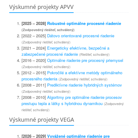
Výskumné projekty APVV
[2025 – 2028]
Robustné optimálne procesné riadenie
(Zodpovedný riešiteľ, schválený)
[2022 – 2025]
Dátovo orientované procesné riadenie
(Zodpovedný riešiteľ, schválený)
[2021 – 2024]
Energeticky efektívne, bezpečné a
zabezpečené procesné riadenie
(Riešiteľ, schválený)
[2016 – 2020]
Optimálne riadenie pre procesný priemysel
(Zodpovedný riešiteľ, schválený)
[2012 – 2015]
Pokročilé a efektívne metódy optimálneho
procesného riadenia
(Zodpovedný riešiteľ, schválený)
[2008 – 2011]
Prediktívne riadenie hybridných systémov
(Zodpovedný riešiteľ, schválený)
[2008 – 2010]
Algoritmy pre optimálne riadenie procesov
prestupu tepla a látky s hybridnou dynamikou
(Zodpovedný
riešiteľ, schválený)
Výskumné projekty VEGA
[2026 – 2029]
Vyvážené optimálne riadenie pre