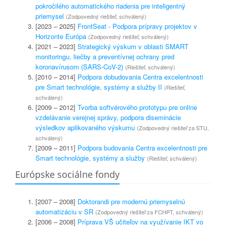
pokročilého automatického riadenia pre inteligentný
priemysel
(Zodpovedný riešiteľ, schválený)
[2023 – 2025]
FrontSeat - Podpora prípravy projektov v
Horizonte Európa
(Zodpovedný riešiteľ, schválený)
[2021 – 2023]
Strategický výskum v oblasti SMART
monitoringu, liečby a preventívnej ochrany pred
koronavírusom (SARS-CoV-2)
(Riešiteľ, schválený)
[2010 – 2014]
Podpora dobudovania Centra excelentnosti
pre Smart technológie, systémy a služby II
(Riešiteľ,
schválený)
[2009 – 2012]
Tvorba softvérového prototypu pre online
vzdelávanie verejnej správy, podpora diseminácie
výsledkov aplikovaného výskumu
(Zodpovedný riešiteľ za STU,
schválený)
[2009 – 2011]
Podpora budovania Centra excelentnosti pre
Smart technológie, systémy a služby
(Riešiteľ, schválený)
Európske sociálne fondy
[2007 – 2008]
Doktorandi pre modernú priemyselnú
automatizáciu v SR
(Zodpovedný riešiteľ za FCHPT, schválený)
[2006 – 2008]
Príprava VŠ učiteľov na využívanie IKT vo