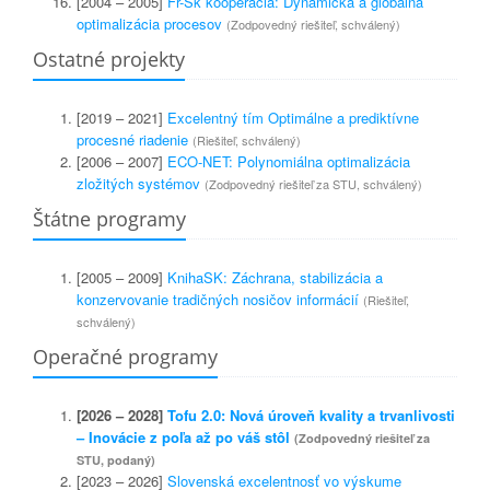
[2004 – 2005]
Fr-Sk kooperácia: Dynamická a globálna
optimalizácia procesov
(Zodpovedný riešiteľ, schválený)
Ostatné projekty
[2019 – 2021]
Excelentný tím Optimálne a prediktívne
procesné riadenie
(Riešiteľ, schválený)
[2006 – 2007]
ECO-NET: Polynomiálna optimalizácia
zložitých systémov
(Zodpovedný riešiteľ za STU, schválený)
Štátne programy
[2005 – 2009]
KnihaSK: Záchrana, stabilizácia a
konzervovanie tradičných nosičov informácií
(Riešiteľ,
schválený)
Operačné programy
[2026 – 2028]
Tofu 2.0: Nová úroveň kvality a trvanlivosti
– Inovácie z poľa až po váš stôl
(Zodpovedný riešiteľ za
STU, podaný)
[2023 – 2026]
Slovenská excelentnosť vo výskume