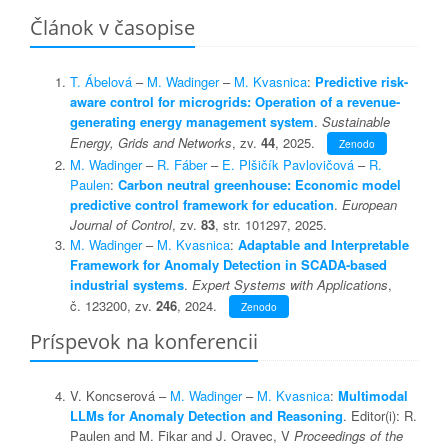
Článok v časopise
T. Ábelová
–
M. Wadinger
–
M. Kvasnica
:
Predictive risk-
aware control for microgrids: Operation of a revenue-
generating energy management system
.
Sustainable
Energy, Grids and Networks
, zv.
44
, 2025.
Zenodo
M. Wadinger
–
R. Fáber
–
E. Plšičík Pavlovičová
–
R.
Paulen
:
Carbon neutral greenhouse: Economic model
predictive control framework for education
.
European
Journal of Control
, zv.
83
, str. 101297, 2025.
M. Wadinger
–
M. Kvasnica
:
Adaptable and Interpretable
Framework for Anomaly Detection in SCADA-based
industrial systems
.
Expert Systems with Applications
,
č. 123200, zv.
246
, 2024.
Zenodo
Príspevok na konferencii
V. Koncserová –
M. Wadinger
–
M. Kvasnica
:
Multimodal
LLMs for Anomaly Detection and Reasoning
. Editor(i): R.
Paulen and M. Fikar and J. Oravec, V
Proceedings of the