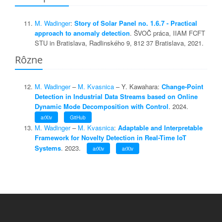
M. Wadinger
:
Story of Solar Panel no. 1.6.7 - Practical
approach to anomaly detection
. ŠVOČ práca, IIAM FCFT
STU in Bratislava, Radlinského 9, 812 37 Bratislava, 2021.
Rôzne
M. Wadinger
–
M. Kvasnica
– Y. Kawahara:
Change-Point
Detection in Industrial Data Streams based on Online
Dynamic Mode Decomposition with Control
. 2024.
arXiv
GitHub
M. Wadinger
–
M. Kvasnica
:
Adaptable and Interpretable
Framework for Novelty Detection in Real-Time IoT
Systems
. 2023.
arXiv
arXiv