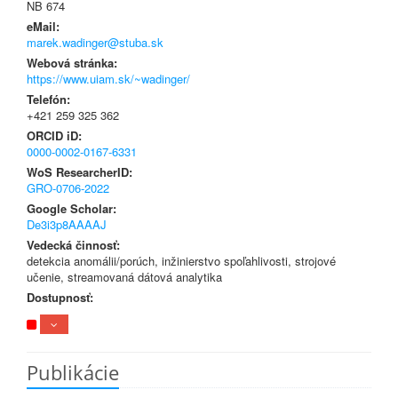
NB 674
eMail:
marek.wadinger@stuba.sk
Webová stránka:
https://www.uiam.sk/~wadinger/
Telefón:
+421 259 325 362
ORCID iD:
0000-0002-0167-6331
WoS ResearcherID:
GRO-0706-2022
Google Scholar:
De3i3p8AAAAJ
Vedecká činnosť:
detekcia anomálii/porúch, inžinierstvo spoľahlivosti, strojové
učenie, streamovaná dátová analytika
Dostupnosť:
Publikácie