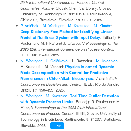
25th International Conference on Process Control -
Summaries Volume
, Slovak Chemical Library, Slovak
University of Technology in Bratislava, Radlinského 9,
SK812-37, Bratislava, Slovakia, str. 50-51, 2025.
P. Valábek
–
M. Wadinger
–
M. Kvasnica
–
M. Klaučo
:
Deep Dictionary-Free Method for Identifying Linear
Model of Nonlinear System with Input Delay
. Editor(i): R.
Paulen and M. Fikar and J. Oravec, V
Proceedings of the
2025 25th International Conference on Process Control
,
IEEE, str. 13–18, 2025.
M. Wadinger
–
L. Galčíková
– L. Razzolini –
M. Kvasnica
–
E. Brunazzi – M. Vaccari:
Physics-Informed Dynamic
Mode Decomposition with Control for Predictive
Maintenance in Chlor-Alkali Electrolysis
. V
IEEE 64th
Conference on Decision and Control
, IEEE, Rio de Janeiro,
Brazil, str. 450–455, 2025.
M. Wadinger
–
M. Kvasnica
:
Real-Time Outlier Detection
with Dynamic Process Limits
. Editor(i): R. Paulen and M.
Fikar, V
Proceedings of the 2023 24th International
Conference on Process Control
, IEEE, Slovak University of
Technology in Bratislava, Radlinského 9, 81237, Bratislava,
Slovakia, 2023.
arXiv