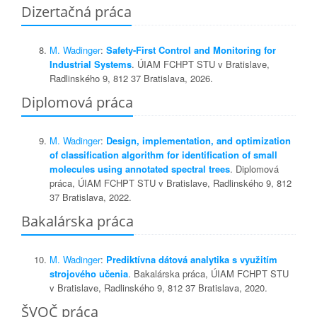
Dizertačná práca
M. Wadinger
:
Safety-First Control and Monitoring for
Industrial Systems
. ÚIAM FCHPT STU v Bratislave,
Radlinského 9, 812 37 Bratislava, 2026.
Diplomová práca
M. Wadinger
:
Design, implementation, and optimization
of classification algorithm for identification of small
molecules using annotated spectral trees
. Diplomová
práca, ÚIAM FCHPT STU v Bratislave, Radlinského 9, 812
37 Bratislava, 2022.
Bakalárska práca
M. Wadinger
:
Prediktívna dátová analytika s využitím
strojového učenia
. Bakalárska práca, ÚIAM FCHPT STU
v Bratislave, Radlinského 9, 812 37 Bratislava, 2020.
ŠVOČ práca