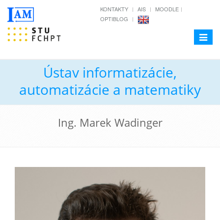
KONTAKTY
AIS
MOODLE
OPTIBLOG
Toggle
navigat
Ústav informatizácie,
automatizácie a matematiky
Ing. Marek Wadinger