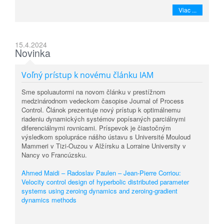
Viac ...
15.4.2024
Novinka
Voľný prístup k novému článku IAM
Sme spoluautormi na novom článku v prestížnom
medzinárodnom vedeckom časopise Journal of Process
Control. Článok prezentuje nový prístup k optimálnemu
riadeniu dynamických systémov popísaných parciálnymi
diferenciálnymi rovnicami. Príspevok je čiastočným
výsledkom spolupráce nášho ústavu s Université Mouloud
Mammeri v Tizi-Ouzou v Alžírsku a Lorraine University v
Nancy vo Francúzsku.
Ahmed Maidi – Radoslav Paulen – Jean-Pierre Corriou:
Velocity control design of hyperbolic distributed parameter
systems using zeroing dynamics and zeroing-gradient
dynamics methods