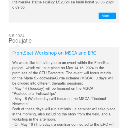
Inžinierske štátne skúšky LS23/24 sa budú konať 28.05.2024
o 09:00.
Viac ...
6.5.2024
Podujatie
FrontSeat Workshop on MSCA and ERC
We would like to invite you to an event within the FrontSeat
project, which will take place on May 14-16, 2024 in the
premises of the STU Rectorate. The event will focus mainly
on the Marie Sklodowska-Currie scheme (MSCA). 3 days will
be divided into different thematic sessions:
- May 14 (Tuesday) will be focused on the MSCA
"Postdoctoral Fellowships"
- May 15 (Wednesday) will focus on the MSCA "Doctoral
Networks"
Both of these days will run similarly - a seminar will take place
in the morning, also including the story from the field, and a
workshop in the afternoon.
- On May 16 (Thursday), a seminar connected to the ERC will