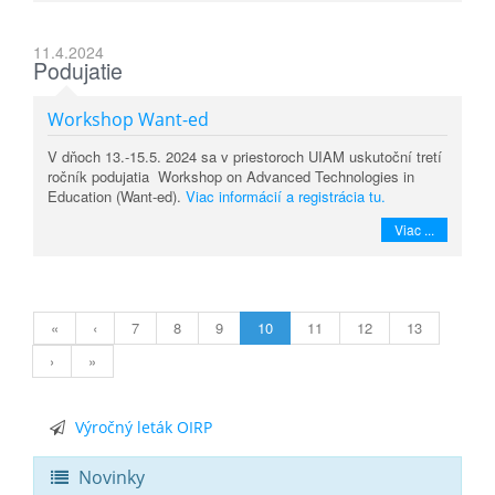
11.4.2024
Podujatie
Workshop Want-ed
V dňoch 13.-15.5. 2024 sa v priestoroch UIAM uskutoční tretí
ročník podujatia Workshop on Advanced Technologies in
Education (Want-ed).
Viac informácií a registrácia tu.
Viac ...
«
‹
7
8
9
10
11
12
13
›
»
Výročný leták OIRP
Novinky