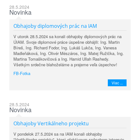
28.5.2024
Novinka
Obhajoby diplomových prác na IAM
V utorok 28.5.2024 sa konali obhajoby diplomových prác na
ÚIAM. Svoje diplomové práce úspešne obhájili: Ing. Martin
Bíreš, Ing. Richard Fodor, Ing. Lukáš Lukča, Ing. Vanesa
Madleňáková, Ing. Olivér Mészáros, Ing. Matej Ružička, Ing.
Martina Tomaškovičová a Ing. Hamid Ullah Rashedy.
Všetkým srdečne blahoželáme a prajeme veľa úspechov!
FB-Fotka
Viac ...
28.5.2024
Novinka
Obhajoby Vertikálneho projektu
V pondelok 27.5.2024 sa na IAM konali obhajoby
"Vertikálneho projektu", ktorý efektívnym spôsobom integruje