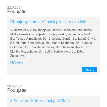
22.5.2024
Podujatie
Obhajoby semestrálnych projektov na IAM
V utorok 21.5.2024 obhajovali študenti inžinierskeho štúdia
IAM semestrálny projekty. Svoje projekty úspešne obhájili:
Bc. Tereza Almášiová, Bc. Branislav Daráš, Bc. Lukáš Chylý,
Bc. Viktória Koncserová, Bc. Marko Micherda, Bc. Simona
Pokorná, Bc. Ema Radačovská, Bc. Radovan Reich, Bc.
Monika Řežuchová, Bc. Sofiia Serhiienko a Bc. Erika
Zsideková.
FB-Fotky
Viac ...
20.5.2024
Podujatie
Inžinierske štátne skúšky LS23/24