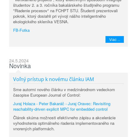
študentov 2. a 3. ročníka bakalárskeho študijného programu
"Riadenie procesov" na FCHPT STU. Študenti prezentovali
pokrok, ktorý dosiahli pri vývoji nášho inteligentného
ekologického skleníka VESNA.
FB-Fotka
Viac ...
24.5.2024
Novinka
Voľný prístup k novému článku IAM
Sme autormi nového článku v medzinárodnom vedeckom
časopise European Journal of Control:
Juraj Holaza - Peter Bakaráč - Juraj Oravec: Revisiting
reachability-driven explicit MPC for embedded control
Článok skúma možnosti efektívneho zápisu a akcelerácie
vyhodnotenia optimálneho riadenia implementovaného na
vnorených platformách.