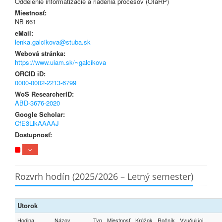
Oddelenie informatizácie a riadenia procesov (OIaRP)
Miestnosť:
NB 661
eMail:
lenka.galcikova@stuba.sk
Webová stránka:
https://www.uiam.sk/~galcikova
ORCID iD:
0000-0002-2213-6799
WoS ResearcherID:
ABD-3676-2020
Google Scholar:
CfE3LlkAAAAJ
Dostupnosť:
Rozvrh hodín (2025/2026 – Letný semester)
Utorok
Hodina
Názov
Typ
Miestnosť
Krúžok
Ročník
Vyučujúci