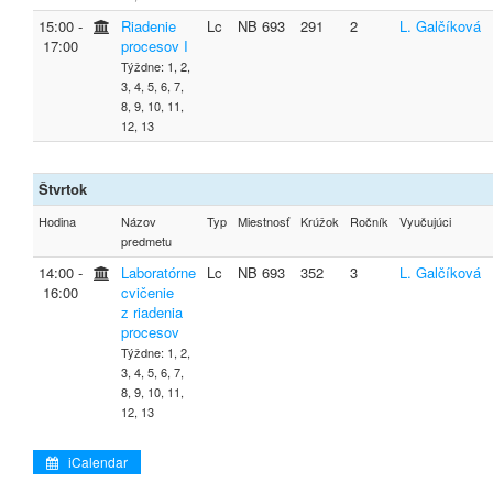
15:00 ‐
Riadenie
Lc
NB 693
291
2
L. Galčíková
17:00
procesov I
Týždne: 1, 2,
3, 4, 5, 6, 7,
8, 9, 10, 11,
12, 13
Štvrtok
Hodina
Názov
Typ
Miestnosť
Krúžok
Ročník
Vyučujúci
predmetu
14:00 ‐
Laboratórne
Lc
NB 693
352
3
L. Galčíková
16:00
cvičenie
z riadenia
procesov
Týždne: 1, 2,
3, 4, 5, 6, 7,
8, 9, 10, 11,
12, 13
iCalendar