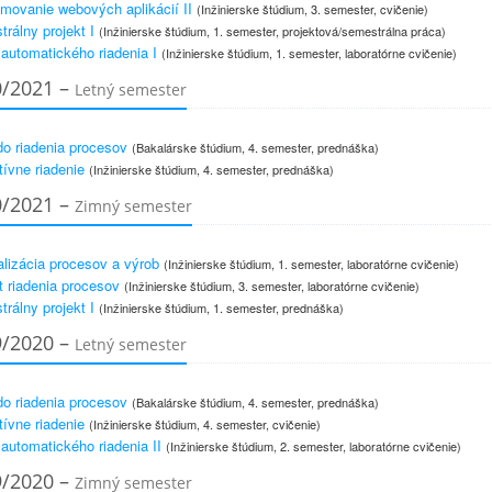
movanie webových aplikácií II
(Inžinierske štúdium, 3. semester, cvičenie)
rálny projekt I
(Inžinierske štúdium, 1. semester, projektová/semestrálna práca)
 automatického riadenia I
(Inžinierske štúdium, 1. semester, laboratórne cvičenie)
0/2021 –
Letný semester
o riadenia procesov
(Bakalárske štúdium, 4. semester, prednáška)
tívne riadenie
(Inžinierske štúdium, 4. semester, prednáška)
0/2021 –
Zimný semester
lizácia procesov a výrob
(Inžinierske štúdium, 1. semester, laboratórne cvičenie)
t riadenia procesov
(Inžinierske štúdium, 3. semester, laboratórne cvičenie)
rálny projekt I
(Inžinierske štúdium, 1. semester, prednáška)
9/2020 –
Letný semester
o riadenia procesov
(Bakalárske štúdium, 4. semester, prednáška)
tívne riadenie
(Inžinierske štúdium, 4. semester, cvičenie)
 automatického riadenia II
(Inžinierske štúdium, 2. semester, laboratórne cvičenie)
9/2020 –
Zimný semester