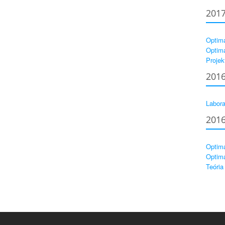
201
Optima
Optima
Projek
201
Labora
201
Optima
Optima
Teória