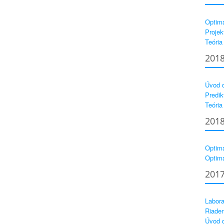
Optima
Projek
Teória
201
Úvod d
Predik
Teória
201
Optima
Optima
201
Labora
Riaden
Úvod d