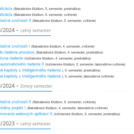
lizácia
(Bakalárske štúdium, 5. semester, prednáška)
lizácia
(Bakalárske štúdium, 5. semester, cvičenie)
tačné zručnosti II
(Bakalárske štúdium, 5. semester, cvičenie)
3/2024 –
Letný semester
tačné zručnosti I
(Bakalárske štúdium, 4. semester, cvičenie)
o riadenia procesov
(Bakalárske štúdium, 4. semester, prednáška)
tívne riadenie
(Inžinierske štúdium, 4. semester, prednáška)
 automatického riadenia II
(Inžinierske štúdium, 2. semester, laboratórne cvičenie)
é kapitoly z inteligentného riadenia
(, 0. semester, prednáška)
é kapitoly z inteligentného riadenia
(, 0. semester, laboratórne cvičenie)
3/2024 –
Zimný semester
tačné zručnosti II
(Bakalárske štúdium, 5. semester, cvičenie)
rálny projekt I
(Bakalárske štúdium, 4. semester, laboratórne cvičenie)
movanie webových aplikácií II
(Inžinierske štúdium, 3. semester, prednáška)
2/2023 –
Letný semester