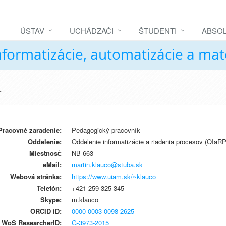
ÚSTAV
UCHÁDZAČI
ŠTUDENTI
ABSOL
nformatizácie, automatizácie a ma
.
Pracovné zaradenie:
Pedagogický pracovník
Oddelenie:
Oddelenie informatizácie a riadenia procesov (OIaRP
Miestnosť:
NB 663
eMail:
martin.klauco@stuba.sk
Webová stránka:
https://www.uiam.sk/~klauco
Telefón:
+421 259 325 345
Skype:
m.klauco
ORCID iD:
0000-0003-0098-2625
WoS ResearcherID:
G-3973-2015