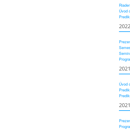
Riaden
Úvod d
Predik
202
Prezen
Semest
Seminá
Progra
202
Úvod d
Predik
Predik
202
Prezen
Progra