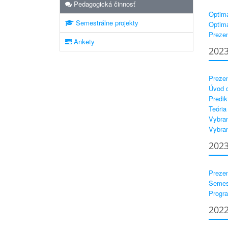
Pedagogická činnosť
Optima
Semestrálne projekty
Optima
Prezen
Ankety
202
Prezen
Úvod d
Predik
Teória
Vybran
Vybran
202
Prezen
Semest
Progra
202