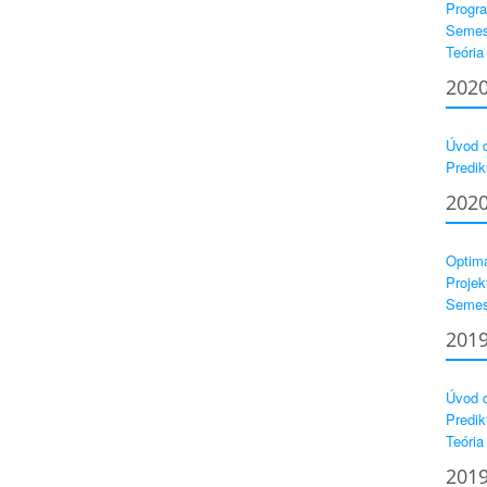
Progra
Semest
Teória
202
Úvod d
Predik
202
Optima
Projek
Semest
201
Úvod d
Predik
Teória
201