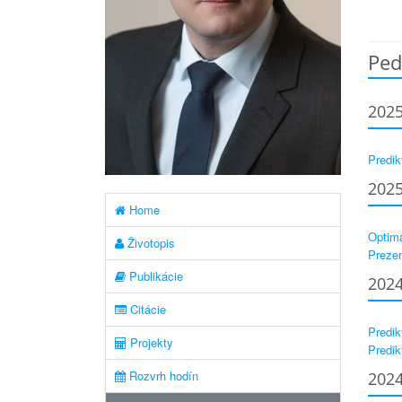
Ped
202
Predik
202
Home
Optima
Životopis
Prezen
Publikácie
202
Citácie
Predik
Projekty
Predik
Rozvrh hodín
202