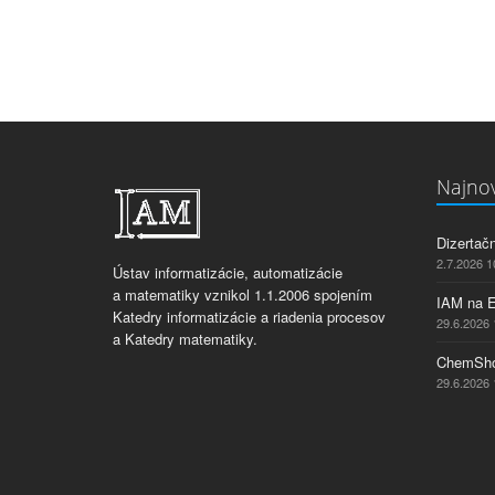
Najnov
Dizertač
2.7.2026 1
Ústav informatizácie, automatizácie
a matematiky vznikol 1.1.2006 spojením
IAM na 
Katedry informatizácie a riadenia procesov
29.6.2026 
a Katedry matematiky.
ChemSho
29.6.2026 