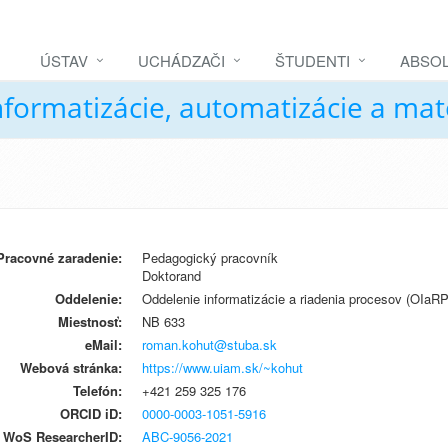
ÚSTAV
UCHÁDZAČI
ŠTUDENTI
ABSOL
nformatizácie, automatizácie a ma
Pracovné zaradenie:
Pedagogický pracovník
Doktorand
Oddelenie:
Oddelenie informatizácie a riadenia procesov (OIaRP
Miestnosť:
NB 633
eMail:
roman.kohut@stuba.sk
Webová stránka:
https://www.uiam.sk/~kohut
Telefón:
+421 259 325 176
ORCID iD:
0000-0003-1051-5916
WoS ResearcherID:
ABC-9056-2021