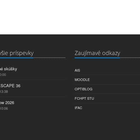
šie príspevky
Zaujímavé odkazy
né skúšky
AIS
0:00
MOODLE
ESCAPE 36
OPTIBLOG
13:38
FCHPT STU
w 2026
IFAC
10:06