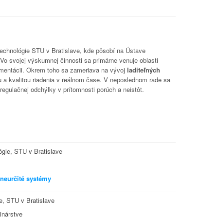
technológie STU v Bratislave, kde pôsobí na Ústave
 Vo svojej výskumnej činnosti sa primárne venuje oblasti
ementácii. Okrem toho sa zameriava na vývoj
laditeľných
u a kvalitou riadenia v reálnom čase. V neposlednom rade sa
 regulačnej odchýlky v prítomnosti porúch a neistôt.
ógie, STU v Bratislave
 neurčité systémy
e, STU v Bratislave
inárstve