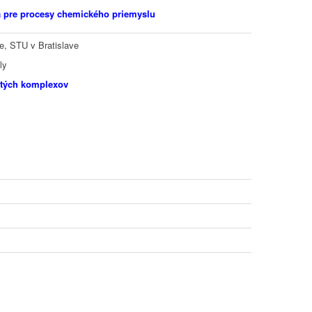
a pre procesy chemického priemyslu
e, STU v Bratislave
ly
atých komplexov