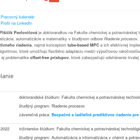
Pracovný kalendár
Profil na LinkedIn
Plšičík Pavlovičová
je
doktorandkou
na Fakulte chemickej a potravinárskej 
atizácie, automatizácie a matematiky v študijnom odbore
Riadenie procesov
.
tívneho riadenia
, najmä konceptom
tube-based MPC
a ich efektívnej impl
algoritmov
, ktoré umožňujú flexibilnú adaptáciu medzi výpočtovou náročnosťo
 aj problematike
offset-free prístupov
, ktoré zabezpečujú odstránenie trvalej
lanie
doktorandské štúdium: Fakulta chemickej a potravinárskej technol
študijný program: Riadenie procesov
záverečná práca:
Bezpečné a laditeľné prediktívne riadenie pre
-2022
inžinierske štúdium: Fakulta chemickej a potravinárskej technológi
študijný program: Automatizácia a informatizácia v chémii a potrav