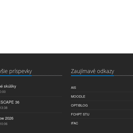
šie príspevky
Zaujímavé odkazy
né skúšky
AIS
0:00
MOODLE
ESCAPE 36
OPTIBLOG
13:38
FCHPT STU
w 2026
IFAC
10:06