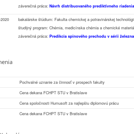
záverečná práca:
Návrh distribuovaného prediktívneho riadeni
-2020
bakalárske štúdium: Fakulta chemickej a potravinárskej technológi
študijný program: Chémia, medicínska chémia a chemické materiá
záverečná práca:
Predikcia spinového prechodu v sérii železn
nenia
Pochvalné uznanie za činnosť v prospech fakulty
Cena dekana FCHPT STU v Bratislave
Cena spoločnosti Humusoft za najlepšiu diplomovú prácu
Cena dekana FCHPT STU v Bratislave