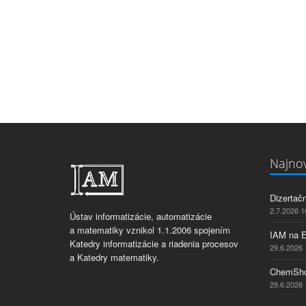
Najnov
Dizertač
2.7.2026 1
Ústav informatizácie, automatizácie
a matematiky vznikol 1.1.2006 spojením
IAM na 
Katedry informatizácie a riadenia procesov
29.6.2026 
a Katedry matematiky.
ChemSho
29.6.2026 