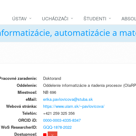
ÚSTAV
UCHÁDZAČI
ŠTUDENTI
ABSOL
nformatizácie, automatizácie a ma
Pracovné zaradenie:
Doktorand
Oddelenie:
Oddelenie informatizácie a riadenia procesov (OIaRP
Miestnosť:
NB 696
eMail:
erika.pavlovicova@stuba.sk
Webová stránka:
https://www.uiam.sk/~pavlovicova/
Telefón:
+421 259 325 356
ORCID iD:
0000-0003-4335-8347
WoS ResearcherID:
GQQ-1878-2022
Dostupnosť: