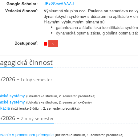
Google Scholar:
JBx2SewAAAAJ
Vedecká činnosť:
Výskumná skupina doc. Paulena sa zameriava na výs
dynamických systémov s dôrazom na aplikácie v c
Hlavnými výskumnými témami sú:
garantovaná a štatistická identifikácia syst
dynamická optimalizácia, globálna optimalizác
Dostupnosť:
agogická činnosť
5/2026 –
Letný semester
ické systémy
(Bakalárske štúdium, 2. semester, prednáška)
ické systémy
(Bakalárske štúdium, 2. semester, cvičenie)
ikácia
(Inžinierske štúdium, 2. semester, prednáška)
5/2026 –
Zimný semester
ovanie v procesnom priemysle
(Inžinierske štúdium, 1. semester, prednáška)