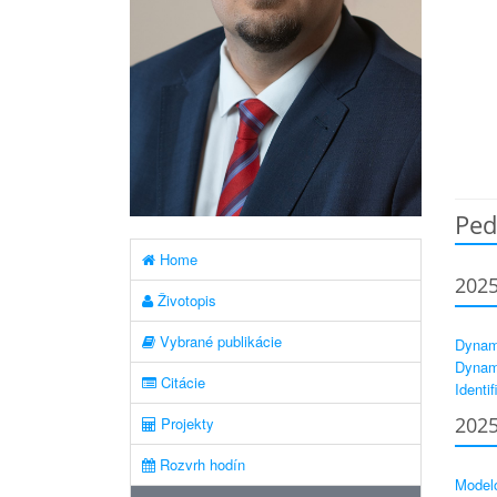
Ped
Home
202
Životopis
Vybrané publikácie
Dynam
Dynam
Citácie
Identif
202
Projekty
Rozvrh hodín
Model