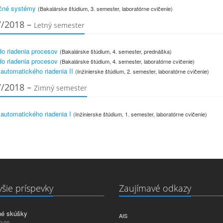
čné systémy
(Bakalárske štúdium, 3. semester, laboratórne cvičenie)
7/2018 –
Letný semester
o riadenia procesov
(Bakalárske štúdium, 4. semester, prednáška)
o riadenia procesov
(Bakalárske štúdium, 4. semester, laboratórne cvičenie)
 automatického riadenia II
(Inžinierske štúdium, 2. semester, laboratórne cvičenie)
7/2018 –
Zimný semester
 automatického riadenia I
(Inžinierske štúdium, 1. semester, laboratórne cvičenie)
šie príspevky
Zaujímavé odkazy
né skúšky
AIS
0:00