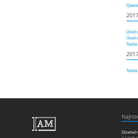
Opera
201
Úvod d
Úvod d
Teória
201
Teória
Najnov
Dizertač
2.7.2026 1