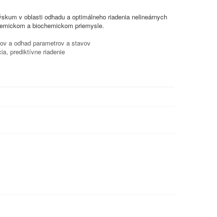
kum v oblasti odhadu a optimálneho riadenia nelineárnych
hemickom a biochemickom priemysle.
émov a odhad parametrov a stavov
ia, prediktívne riadenie