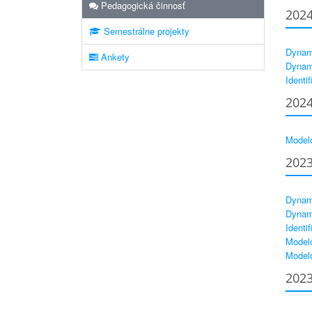
Pedagogická činnosť
202
Semestrálne projekty
Dynam
Ankety
Dynam
Identif
202
Model
202
Dynam
Dynam
Identif
Modelo
Modelo
202