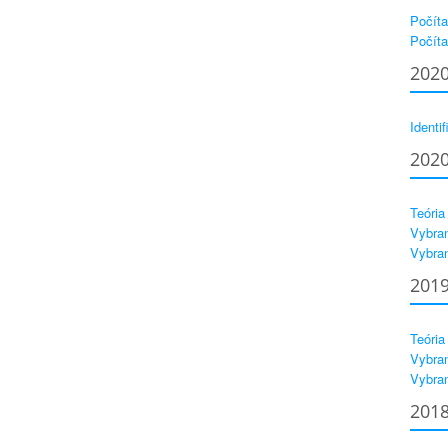
Počíta
Počíta
202
Identif
202
Teória
Vybran
Vybran
201
Teória
Vybran
Vybran
201