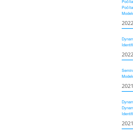
Počíta
Počíta
Model
202
Dynam
Identif
202
Seminá
Model
202
Dynam
Dynam
Identif
202