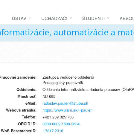
ÚSTAV
UCHÁDZAČI
ŠTUDENTI
ABSOL
nformatizácie, automatizácie a ma
Pracovné zaradenie:
Zástupca vedúceho oddelenia
Pedagogický pracovník
Oddelenie:
Oddelenie informatizácie a riadenia procesov (OIaRP
Miestnosť:
NB 695
eMail:
radoslav.paulen@stuba.sk
Webová stránka:
https://www.uiam.sk/~paulen
Telefón:
+421 259 325 730
ORCID iD:
0000-0002-1599-2634
WoS ResearcherID:
L-7817-2016